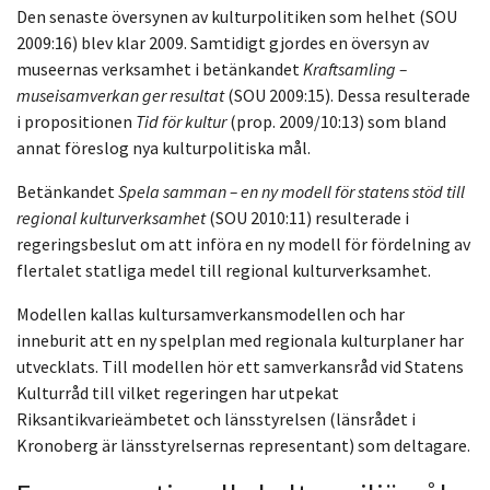
Den senaste översynen av kulturpolitiken som helhet (SOU
2009:16) blev klar 2009. Samtidigt gjordes en översyn av
museernas verksamhet i betänkandet
Kraftsamling –
museisamverkan ger resultat
(SOU 2009:15). Dessa resulterade
i propositionen
Tid för kultur
(prop. 2009/10:13) som bland
annat föreslog nya kulturpolitiska mål.
Betänkandet
Spela samman – en ny modell för statens stöd till
regional kulturverksamhet
(SOU 2010:11) resulterade i
regeringsbeslut om att införa en ny modell för fördelning av
flertalet statliga medel till regional kulturverksamhet.
Modellen kallas kultursamverkansmodellen och har
inneburit att en ny spelplan med regionala kulturplaner har
utvecklats. Till modellen hör ett samverkansråd vid Statens
Kulturråd till vilket regeringen har utpekat
Riksantikvarieämbetet och länsstyrelsen (länsrådet i
Kronoberg är länsstyrelsernas representant) som deltagare.