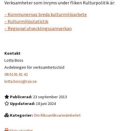
Verksamheter som inryms under fliken Kulturpolitik är:
– Kommunernas breda kulturmiljöarbete
– Kulturmiljöstatistik
– Regional utvecklingssamverkan
Kontakt
Lotta Boss
Avdelningen för verksamhetsstöd
08-5191 81 42
lotta.boss@raa.se
Publicerad:
23 september 2013
Uppdaterad:
18 juni 2024
Kategorier:
Om Riksantikvarieämbetet
Skriv ut sidan