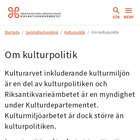
Hoppa
till
SÖK
MENY
innehåll.
Startsida
Samhällsutveckling
Kulturpolitik
Om kulturpolitik
Om kulturpolitik
Kulturarvet inkluderande kulturmiljön
är en del av kulturpolitiken och
Riksantikvarieämbetet är en myndighet
under Kulturdepartementet.
Kulturmiljöarbetet är dock större än
kulturpolitiken.