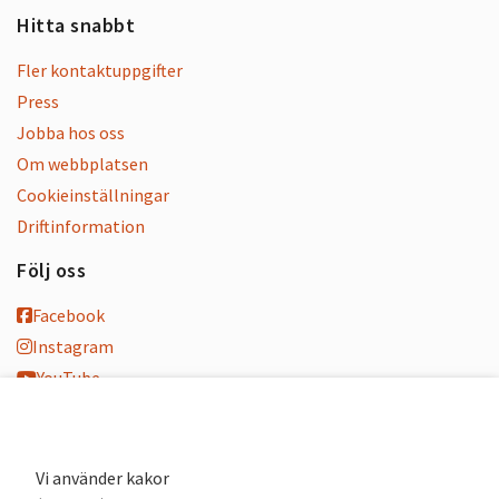
Hitta snabbt
Fler kontaktuppgifter
Press
Jobba hos oss
Om webbplatsen
Cookieinställningar
Driftinformation
Följ oss
Facebook
Instagram
YouTube
K-blogg
K-podd
Nyhetsbrev
Vi använder kakor