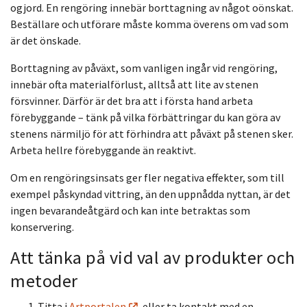
ogjord. En rengöring innebär borttagning av något oönskat.
Beställare och utförare måste komma överens om vad som
är det önskade.
Borttagning av påväxt, som vanligen ingår vid rengöring,
innebär ofta materialförlust, alltså att lite av stenen
försvinner. Därför är det bra att i första hand arbeta
förebyggande – tänk på vilka förbättringar du kan göra av
stenens närmiljö för att förhindra att påväxt på stenen sker.
Arbeta hellre förebyggande än reaktivt.
Om en rengöringsinsats ger fler negativa effekter, som till
exempel påskyndad vittring, än den uppnådda nyttan, är det
ingen bevarandeåtgärd och kan inte betraktas som
konservering.
Att tänka på vid val av produkter och
metoder
Titta i
Artportalen
eller ta kontakt med en