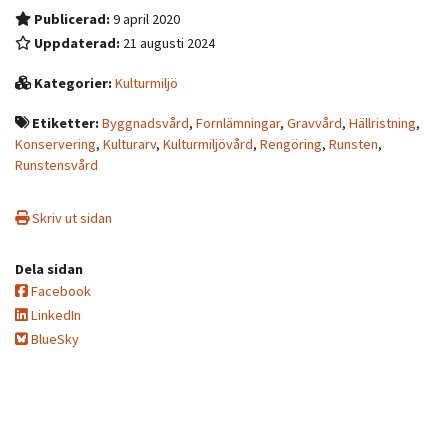
Publicerad:
9 april 2020
Uppdaterad:
21 augusti 2024
Kategorier:
Kulturmiljö
Etiketter:
Byggnadsvård
,
Fornlämningar
,
Gravvård
,
Hällristning
,
Konservering
,
Kulturarv
,
Kulturmiljövård
,
Rengöring
,
Runsten
,
Runstensvård
Skriv ut sidan
Dela sidan
Facebook
LinkedIn
BlueSky