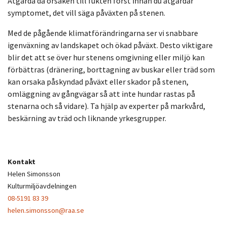
Åtgärda då orsaken till fukten först innan du åtgärdar
symptomet, det vill säga påväxten på stenen.
Med de pågående klimatförändringarna ser vi snabbare
igenväxning av landskapet och ökad påväxt. Desto viktigare
blir det att se över hur stenens omgivning eller miljö kan
förbättras (dränering, borttagning av buskar eller träd som
kan orsaka påskyndad påväxt eller skador på stenen,
omläggning av gångvägar så att inte hundar rastas på
stenarna och så vidare). Ta hjälp av experter på markvård,
beskärning av träd och liknande yrkesgrupper.
Kontakt
Helen Simonsson
Kulturmiljöavdelningen
08-5191 83 39
helen.simonsson@raa.se