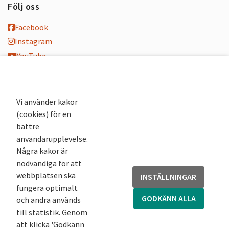
Följ oss
Facebook
Instagram
YouTube
K-blogg
K-podd
Nyhetsbrev
Vi använder kakor
(cookies) för en
Andra webbplatser
bättre
användarupplevelse.
Arkivsök
Några kakor är
Fornsök
nödvändiga för att
Fornreg
webbplatsen ska
INSTÄLLNINGAR
Bebyggelseregistret
fungera optimalt
Runor
GODKÄNN ALLA
och andra används
Kringla
till statistik. Genom
att klicka 'Godkänn