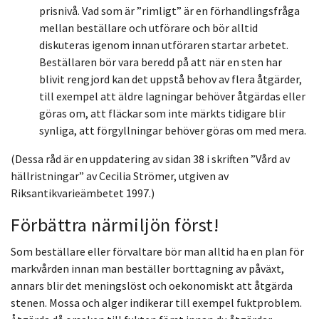
prisnivå. Vad som är ”rimligt” är en förhandlingsfråga
mellan beställare och utförare och bör alltid
diskuteras igenom innan utföraren startar arbetet.
Beställaren bör vara beredd på att när en sten har
blivit rengjord kan det uppstå behov av flera åtgärder,
till exempel att äldre lagningar behöver åtgärdas eller
göras om, att fläckar som inte märkts tidigare blir
synliga, att förgyllningar behöver göras om med mera.
(Dessa råd är en uppdatering av sidan 38 i skriften ”Vård av
hällristningar” av Cecilia Strömer, utgiven av
Riksantikvarieämbetet 1997.)
Förbättra närmiljön först!
Som beställare eller förvaltare bör man alltid ha en plan för
markvården innan man beställer borttagning av påväxt,
annars blir det meningslöst och oekonomiskt att åtgärda
stenen. Mossa och alger indikerar till exempel fuktproblem.