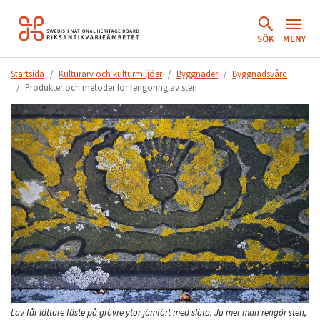
Hoppa
till
SÖK
MENY
innehåll.
Startsida
Kulturarv och kulturmiljöer
Byggnader
Byggnadsvård
Produkter och metoder för rengöring av sten
Lav får lättare fäste på grövre ytor jämfört med släta. Ju mer man rengör sten,