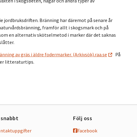
lväxten i skogsbeten, hagar och andra typer av
rie jordbruksdriften. Bränning har däremot på senare år
 naturvårdsbränning, framför allt i skogsmark och på
som en alternativ skötselmetod i marker där det saknas
låtter.
änning av gräs i äldre fodermarker. (Arkivsök).raa.se
På
er litteraturtips.
 snabbt
Följ oss
ontaktuppgifter
Facebook