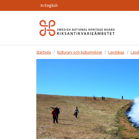
In English
Hoppa
till
innehåll.
Startsida
Kulturarv och kulturmiljöer
Landskap
Land