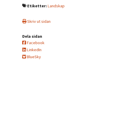
Etiketter:
Landskap
Skriv ut sidan
Dela sidan
Facebook
LinkedIn
BlueSky