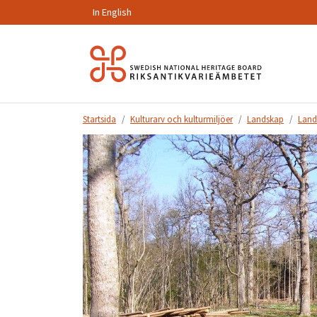
In English
Hoppa
till
innehåll.
Startsida
Kulturarv och kulturmiljöer
Landskap
Land