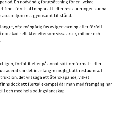
period. En nödvändig förutsättning för en lyckad
det finns förutsättningar att efter restaureringen kunna
evara miljön i ett gynnsamt tillstånd.
längre, ofta mångårig fas av igenväxning eller förfall
 få oönskade effekter eftersom vissa arter, miljöer och
.
äxt igen, förfallit eller på annat sätt omformats eller
utraderats är det inte längre möjligt att restaurera. I
uktion, det vill säga ett återskapande, vilket i
finns dock ett flertal exempel där man med framgång har
till och med hela odlingslandskap.