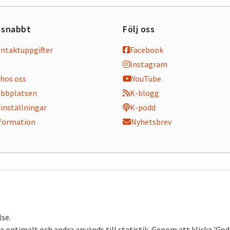
 snabbt
Följ oss
ontaktuppgifter
Facebook
Instagram
hos oss
YouTube
bbplatsen
K-blogg
inställningar
K-podd
nformation
Nyhetsbrev
lse.
 optimalt och andra används till statistik. Genom att klicka 'Go