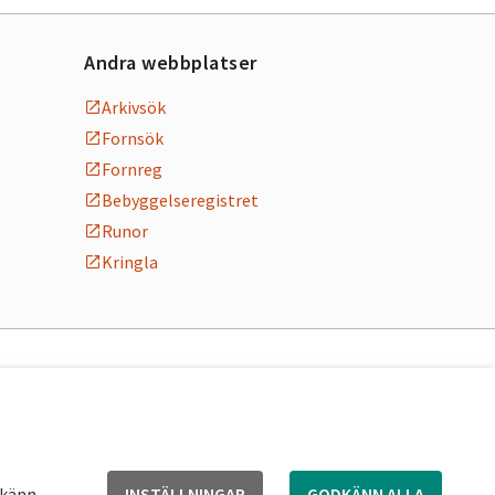
Andra webbplatser
Arkivsök
Fornsök
Fornreg
Bebyggelseregistret
Runor
Kringla
dkänn
INSTÄLLNINGAR
GODKÄNN ALLA