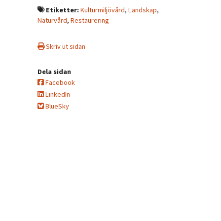
Etiketter:
Kulturmiljövård
,
Landskap
,
Naturvård
,
Restaurering
Skriv ut sidan
Dela sidan
Facebook
LinkedIn
BlueSky