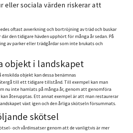
r eller sociala värden riskerar att
edes oftast avverkning och bortröjning av träd och buskar
r där den tidigare hävden upphört för många år sedan. På
ng av parker eller trädgårdar som inte brukats och
a objekt i landskapet
 enskilda objekt kan dessa benämnas
ergå till ett tidigare tillstånd. Till exempel kan man
som nu inte hamlats på många år, genom att genomföra
kan återupptas. Ett annat exempel är att man restaurerar
landskapet växt igen och den årliga skötseln försummats.
öljande skötsel
kötsel- och vårdinsatser genom att de vanligtvis är mer