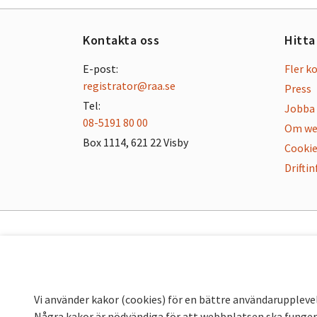
Kontakta oss
Hitta
E-post:
Fler k
registrator@raa.se
Press
Tel:
Jobba 
08-5191 80 00
Om we
Box 1114, 621 22 Visby
Cookie
Drifti
Vi använder kakor (cookies) för en bättre användaruppleve
Några kakor är nödvändiga för att webbplatsen ska fungera