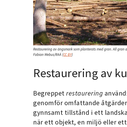
Restaurering av ängsmark som planterats med gran. All gran a
Fabian Mebus/RAÄ
(
CC BY
)
Restaurering av k
Begreppet
restaurering
använd
genomför omfattande åtgärder fö
gynnsamt tillstånd i ett landsk
när ett objekt, en miljö eller ett