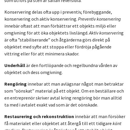
som utförs på sten är sällan reversibla.
Konservering delas ofta upp i preventiv, förebyggande,
konservering och aktiv konservering.
Preventiv konservering
innebär oftast att man förbättrar ett objekts miljö eller
omgivning för att öka objektets livslängd.
Aktiv konserverin
g
är ofta ”stabiliserande” och åtgärderna görs direkt på
objektet med syfte att stoppa eller fördröja pågående
vittring eller för att minimera skador.
Underhåll
är den fortlöpande och regelbundna vården av
objektet och dess omgivning.
Rengöring
innebar att man avlägsnar något man betraktar
som ”oönskat” material på ett objekt. Om en beställare och
en entreprenör skriver avtal kring rengöring bör man alltid
ta med i avtalet exakt vad som är det oönskade.
Restaurering och rekonstruktion
innebär att man försöker
få materialet eller objektet att återgå till ett tidigare
känt