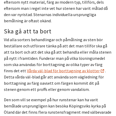
eftersom nytt material, färg av modern typ, tillförs, dels
eftersom man i regel inte vet hur stenen har varit målad då
den var nyristad. Stenarnas individuella ursprungliga
bemålning är oftast okänd.
Ska gå att ta bort
Vid alla sorters behandlingar och påmålning av sten bör
beställare och utförare tänka på att det man tillför ska gå
att ta bort och att det ska gå att behandla eller måla stenen
på nytt i framtiden. Funderar man på vilka lösningsmedel
som ska användas för borttagning av olika typer av färg
finns det ett
Vårda väl-blad för borttagning av klotter
.
Detta vårda väl-blad går att använda som vägledning för
borttagning av färg oavsett om färgen kommit dit på
stenen genom ett proffs eller genom vandalism.
Den som vill se exempel på hur runstenar kan ha varit
bemålade ursprungligen kan besöka Köpingsviks kyrka på
Öland där det finns flera runstensfragment med välbevarade