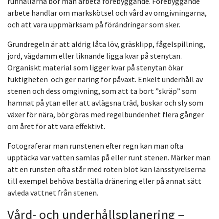
runhällarna bör man arbeta förebyggande. Förebyggande
arbete handlar om markskötsel och vård av omgivningarna,
och att vara uppmärksam på förändringar som sker.
Grundregeln är att aldrig låta löv, gräsklipp, fågelspillning,
jord, vägdamm eller liknande ligga kvar på stenytan.
Organiskt material som ligger kvar på stenytan ökar
fuktigheten och ger näring för påväxt. Enkelt underhåll av
stenen och dess omgivning, som att ta bort ”skräp” som
hamnat på ytan eller att avlägsna träd, buskar och sly som
växer för nära, bör göras med regelbundenhet flera gånger
om året för att vara effektivt.
Fotograferar man runstenen efter regn kan man ofta
upptäcka var vatten samlas på eller runt stenen. Märker man
att en runsten ofta står med roten blöt kan länsstyrelserna
till exempel behöva beställa dränering eller på annat sätt
avleda vattnet från stenen.
Vård- och underhållsplanering –