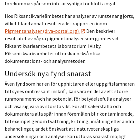
förekomma spår som inte är synliga för blotta ögat.
Hos Riksantikvarieämbetet har analyser av runstenar gjorts,
vilket bland annat resulterade i rapporten inom
Pigmentanalyser (diva-portal.org).
Den beskriver
resultatet av några pigmentanalyser som gjordes vid
Riksantikvarieämbetets laboratorium i Visby.
Riksantikvarieämbetet utforskar också olika
dokumentations- och analysmetoder.
Undersök nya fynd snarast
Även fynd som har en för upphittaren eller uppgiftslämnaren
till synes ointressant inskrift, kan vara en del av ett större
runmonument och ha potential för betydelsefulla analyser
och visa sig vara av största vikt.
För att säkerställa och
dokumentera alla spår innan föremålen blir kontaminerade,
till exempel genom tvättning, kritning, imålning eller andra
behandlingar, är det önskvärt att naturvetenskapliga
undersökningar och analyser kan utföras snarast möjligt