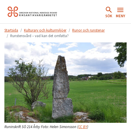
Hoppa
till
SÖK
MENY
innehåll.
Startsida
Kulturarv och kulturmiljöer
Runor och runstenar
Runstensvård – vad kan det omfatta?
Runinskrift SÖ 214 Årby
Foto:
Helen Simonsson
(
CC BY
)