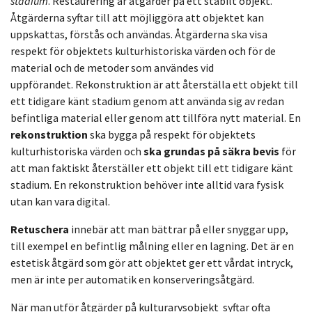
stadium
. Restaurering är åtgärder på ett stabilt objekt.
Åtgärderna syftar till att möjliggöra att objektet kan
uppskattas, förstås och användas. Åtgärderna ska visa
respekt för objektets kulturhistoriska värden och för de
material och de metoder som användes vid
uppförandet. Rekonstruktion är att återställa ett objekt till
ett tidigare känt stadium genom att använda sig av redan
befintliga material eller genom att tillföra nytt material. En
rekonstruktion
ska bygga på respekt för objektets
kulturhistoriska värden och
ska grundas på säkra bevis
för
att man faktiskt återställer ett objekt till ett tidigare känt
stadium. En rekonstruktion behöver inte alltid vara fysisk
utan kan vara digital.
Retuschera
innebär att man bättrar på eller snyggar upp,
till exempel en befintlig målning eller en lagning. Det är en
estetisk åtgärd som gör att objektet ger ett vårdat intryck,
men är inte per automatik en konserveringsåtgärd.
När man utför åtgärder på kulturarvsobjekt syftar ofta