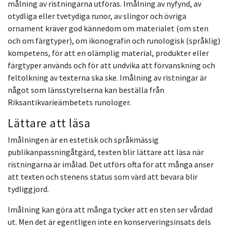
målning av ristningarna utföras. Imålning av nyfynd, av
otydliga eller tvetydiga runor, av slingor och övriga
ornament kräver god kännedom om materialet (om sten
och om färgtyper), om ikonografin och runologisk (språklig)
kompetens, för att en olämplig material, produkter eller
färgtyper används och för att undvika att förvanskning och
feltolkning av texterna ska ske. Imålning av ristningar är
något som länsstyrelserna kan beställa från
Riksantikvarieämbetets runologer.
Lättare att läsa
Imålningen är en estetisk och språkmässig
publikanpassningåtgärd, texten blir lättare att läsa när
ristningarna är imålad. Det utförs ofta för att många anser
att texten och stenens status som värd att bevara blir
tydliggjord.
Imålning kan göra att många tycker att en sten ser vårdad
ut. Men det är egentligen inte en konserveringsinsats dels