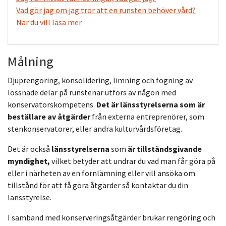
Vad gör jag om jag tror att en runsten behöver vård?
När du vill läsa mer
Målning
Djuprengöring, konsolidering, limning och fogning av
lossnade delar på runstenar utförs av någon med
konservatorskompetens.
Det är länsstyrelserna som är
beställare av åtgärder
från externa entreprenörer, som
stenkonservatorer, eller andra kulturvårdsföretag.
Det är också
länsstyrelserna
som
är tillståndsgivande
myndighet,
vilket betyder att undrar du vad man får göra på
eller i närheten av en fornlämning eller vill ansöka om
tillstånd för att få göra åtgärder så kontaktar du din
länsstyrelse.
I samband med konserveringsåtgärder brukar rengöring och