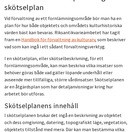
skötselplan
Vid förvaltning av ett fornlämningsområde bör man ha en
plan för hur både objektets och områdets kulturhistoriska
värden bäst kan bevaras. Riksantikvarieämbetet har tagit
fram en
Handbok för förvaltning av kulturarv
, som beskriver
vad som kan ingå i ett sådant förvaltningsverktyg.
I en skötselplan, eller skötselbeskrivning, för ett
fornlämningsområde, kan man beskriva vilka insatser som
behöver göras både vad gäller löpande underhåll eller
avseende mer tillfälliga, större vårdinsatser. Skötselplanen
är en å
tgärdsplan som har detaljanvisningar kring hur
arbetet bör utföras.
Skötselplanens innehåll
I skötselplanen brukar det ingå en beskrivning av objektet
och dess omgivning, datering, topografiskt läge, vegetation,
objektets tillstånd med mera. Där kan man bestämma vilka