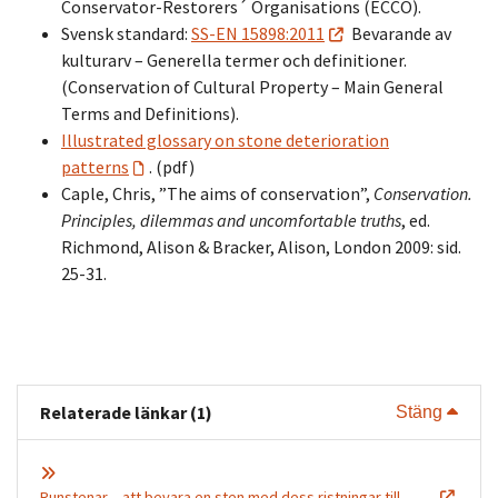
Conservator-Restorers´ Organisations (ECCO).
Svensk standard:
SS-EN 15898:2011
Bevarande av
kulturarv – Generella termer och definitioner.
(Conservation of Cultural Property – Main General
Terms and Definitions).
Illustrated glossary on stone deterioration
patterns
. (pdf)
Caple, Chris, ”The aims of conservation”,
Conservation.
Principles, dilemmas and uncomfortable truths
, ed.
Richmond, Alison & Bracker, Alison, London 2009: sid.
25-31.
Relaterade länkar (1)
Visa 
Stäng
Runstenar – att bevara en sten med dess ristningar till