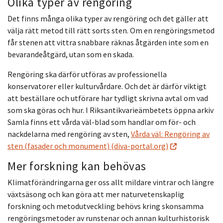
Olika typer av rengöring
Det finns många olika typer av rengöring och det gäller att
välja rätt metod till rätt sorts sten. Om en rengöringsmetod
får stenen att vittra snabbare räknas åtgärden inte som en
bevarandeåtgärd, utan som en skada.
Rengöring ska därför utföras av professionella
konservatorer eller kulturvårdare. Och det är därför viktigt
att beställare och utförare har tydligt skrivna avtal om vad
som ska göras och hur. I Riksantikvarieämbetets öppna arkiv
Samla finns ett vårda väl-blad som handlar om för- och
nackdelarna med rengöring av sten,
Vårda väl: Rengöring av
sten (fasader och monument) (diva-portal.org)
Mer forskning kan behövas
Klimatförändringarna ger oss allt mildare vintrar och längre
växtsäsong och kan göra att mer naturvetenskaplig
forskning och metodutveckling behövs kring skonsamma
rengöringsmetoder av runstenar och annan kulturhistorisk