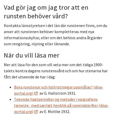
Vad gör jag om jag tror att en
runsten behöver vård?
Kontakta länsstyrelsen i det län där runstenen finns, om du
anser att runstenen behöver kompletteras med nya
informationsskyltar, eller om det behövs andra åtgärder
som rengöring, röjning eller liknande.
När du vill läsa mer
Mer att läsa för den som vill veta mer om det tidiga 1900-
talets kontra dagens runstensvård och om hur stenarna har
fått det utseende de har i dag:
Böra runstenar och hällristningar uppmålas? (diva-
portal.org)
av G. Hallström 1931.
Tekniske hjælpemidler og metoder i epigrafiens
tjeneste : med særligt henblik på runeindskrifter (diva-
portal.org)
av E. Moltke 1932.