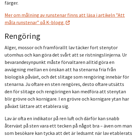
färger.
Mer om målning av runstenar finns att läsa i artikeln ”Att
måla runstenar” på K-blogg.
Rengöring
Alger, mossor och framförallt lav täcker fort stenytor
utomhus och kan göra det svårt att se ristningslinjerna. Ur
bevarandesynpunkt måste förvaltaren alltid göra en
avvägning mellan en önskan att ha stenarna fria från
biologisk påväxt, och det slitage som rengöring innebär för
stenarna. Ju oftare en sten rengöres, desto oftare utsätts
den för slitage och rengöringen kan medföra att stenytan
blir grövre och kornigare. I en grövre och kornigare ytan har
påväxt lättare att etablera sig.
Lav är ofta en indikator på ren luft och därför kan snabb
återväxt på sten vara ett tecken på något bra – även om man
som besökare kan tycka att det är ledsamt när lav etablerats