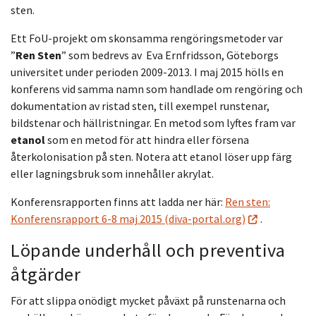
sten.
Ett FoU-projekt om skonsamma rengöringsmetoder var
”
Ren Sten
” som bedrevs av Eva Ernfridsson, Göteborgs
universitet under perioden 2009-2013. I maj 2015 hölls en
konferens vid samma namn som handlade om rengöring och
dokumentation av ristad sten, till exempel runstenar,
bildstenar och hällristningar. En metod som lyftes fram var
etanol
som en metod för att hindra eller försena
återkolonisation på sten. Notera att etanol löser upp färg
eller lagningsbruk som innehåller akrylat.
Konferensrapporten finns att ladda ner här:
Ren sten:
Konferensrapport 6-8 maj 2015 (diva-portal.org)
.
Löpande underhåll och preventiva
åtgärder
För att slippa onödigt mycket påväxt på runstenarna och