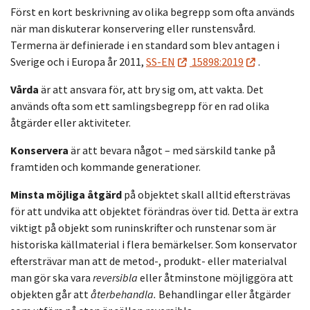
Först en kort beskrivning av olika begrepp som ofta används
när man diskuterar konservering eller runstensvård.
Termerna är definierade i en standard som blev antagen i
Sverige och i Europa år 2011,
SS-EN
15898:2019
.
Vårda
är att ansvara för, att bry sig om, att vakta. Det
används ofta som ett samlingsbegrepp för en rad olika
åtgärder eller aktiviteter.
Konservera
är att bevara något – med särskild tanke på
framtiden och kommande generationer.
Minsta möjliga åtgärd
på objektet skall alltid eftersträvas
för att undvika att objektet förändras över tid. Detta är extra
viktigt på objekt som runinskrifter och runstenar som är
historiska källmaterial i flera bemärkelser. Som konservator
eftersträvar man att de metod-, produkt- eller materialval
man gör ska vara
reversibla
eller åtminstone möjliggöra att
objekten går att
återbehandla.
Behandlingar eller åtgärder