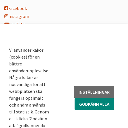
Facebook
Instagram
YouTube
K-blogg
K-podd
Nyhetsbrev
Vi använder kakor
(cookies) för en
Andra webbplatser
bättre
användarupplevelse.
Arkivsök
Några kakor är
Fornsök
nödvändiga för att
Fornreg
webbplatsen ska
INSTÄLLNINGAR
Bebyggelseregistret
fungera optimalt
Runor
GODKÄNN ALLA
och andra används
Kringla
till statistik. Genom
att klicka 'Godkänn
alla' godkänner du