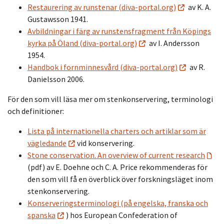
Restaurering av runstenar (diva-portal.org)
av K. A.
Gustawsson 1941.
Avbildningar i färg av runstensfragment från Köpings
kyrka på Öland (diva-portal.org)
av I. Andersson
1954.
Handbok i fornminnesvård (diva-portal.org)
av R.
Danielsson 2006.
För den som vill läsa mer om stenkonservering, terminologi
och definitioner:
Lista på internationella charters och artiklar som är
vägledande
vid konservering.
Stone conservation. An overview of current research
(pdf) av E. Doehne och C. A. Price rekommenderas för
den som vill få en överblick över forskningsläget inom
stenkonservering.
Konserveringsterminologi (på engelska, franska och
spanska
) hos European Confederation of