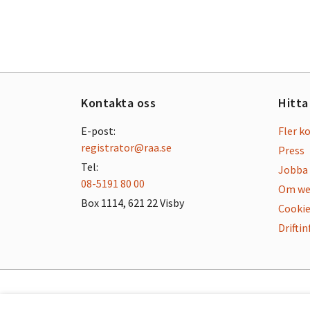
Kontakta oss
Hitta
E-post:
Fler k
registrator@raa.se
Press
Tel:
Jobba 
08-5191 80 00
Om we
Box 1114, 621 22 Visby
Cookie
Drifti