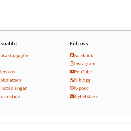
 snabbt
Följ oss
ontaktuppgifter
Facebook
Instagram
hos oss
YouTube
bbplatsen
K-blogg
inställningar
K-podd
nformation
Nyhetsbrev