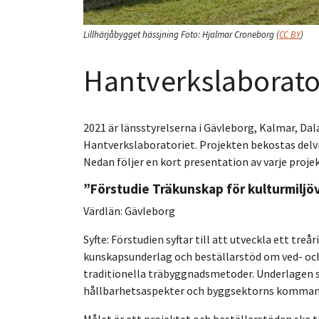
Lillhärjåbygget hässjning
Foto:
Hjalmar Croneborg
(
CC BY
)
Hantverkslaborato
2021 är länsstyrelserna i Gävleborg, Kalmar, Da
Hantverkslaboratoriet. Projekten bekostas delv
Nedan följer en kort presentation av varje projek
”Förstudie Träk
unskap för kulturmilj
Värdlän: Gävleborg
Syfte: Förstudien syftar till att utveckla ett tre
kunskapsunderlag och beställarstöd om ved- och
traditionella träbyggnadsmetoder. Underlagen s
hållbarhetsaspekter och byggsektorns kommand