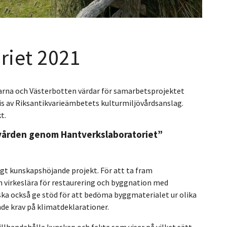
riet 2021
larna och Västerbotten värdar för samarbetsprojektet
is av Riksantikvarieämbetets kulturmiljövårdsanslag.
t.
övården genom Hantverkslaboratoriet”
årigt kunskapshöjande projekt. För att ta fram
 virkeslära för restaurering och byggnation med
ka också ge stöd för att bedöma byggmaterialet ur olika
e krav på klimatdeklarationer.