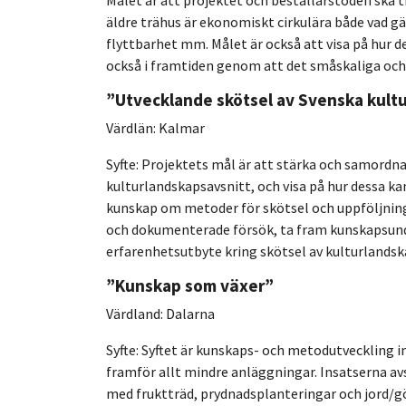
Målet är att projektet och beställarstöden ska t
äldre trähus är ekonomiskt cirkulära både vad gä
flyttbarhet mm. Målet är också att visa på hur
också i framtiden genom att det småskaliga och
”Utvecklande skötsel av Svenska kult
Värdlän: Kalmar
Syfte: Projektets mål är att stärka och samordn
kulturlandskapsavsnitt, och visa på hur dessa k
kunskap om metoder för skötsel och uppföljning
och dokumenterade försök, ta fram kunskapsund
erfarenhetsutbyte kring skötsel av kulturlandsk
”Kunskap som växer”
Värdland: Dalarna
Syfte: Syftet är kunskaps- och metodutveckling 
framför allt mindre anläggningar. Insatserna av
med fruktträd, prydnadsplanteringar och jord