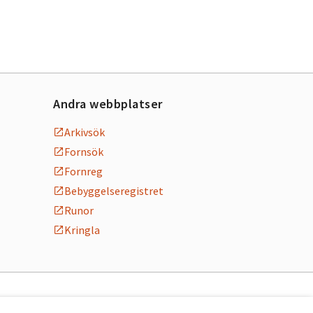
Andra webbplatser
Arkivsök
Fornsök
Fornreg
Bebyggelseregistret
Runor
Kringla