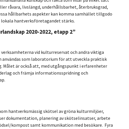
illhandahålla kunskap och fakta som visar på vilket sätt
ller råvara, livslängd, underhållsbarhet, återbruksgrad,
 dessa hållbarhets aspekter kan komma samhället tillgodo
 lokala hantverksföretagandet stärks.
urlandskap 2020-2022, etapp 2”
a verksamheterna vid kulturreservat och andra viktiga
an användas som laboratorium för att utveckla praktisk
. Målet är också att, med utgångspunkt i erfarenheter
erlag och främja informationsspridning och
ap.
inom hantverksmässig skötsel av gröna kulturmiljöer,
ser dokumentation, planering av skötselinsatser, arbete
/gödsel/kompost samt kommunikation med besökare. Fyra