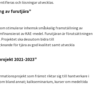
ntifieras och lösningar utvecklas.
ng av furutjära”
 som stimulerar inhemsk småskalig framställning av
amfinansierat av KAE-medel. Furutjäran är förutsättningen
 Projektet ska dessutom bidra till
ande för tjära av god kvalitet samt utveckla
projekt 2021-2023”
ormationsprojekt som främst riktar sig till hantverkare i
r som bland annat; kalkseminarium, kurser om medeltida