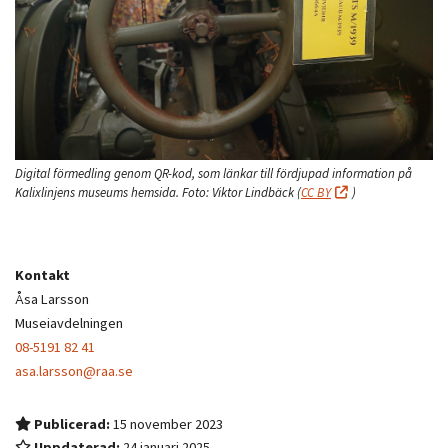
Digital förmedling genom QR-kod, som länkar till fördjupad information på
Kalixlinjens museums hemsida.
Foto:
Viktor Lindbäck
(
CC BY
)
Kontakt
Åsa Larsson
Museiavdelningen
08-5191 82 41
asa.larsson@raa.se
Publicerad:
15 november 2023
Uppdaterad:
24 januari 2025