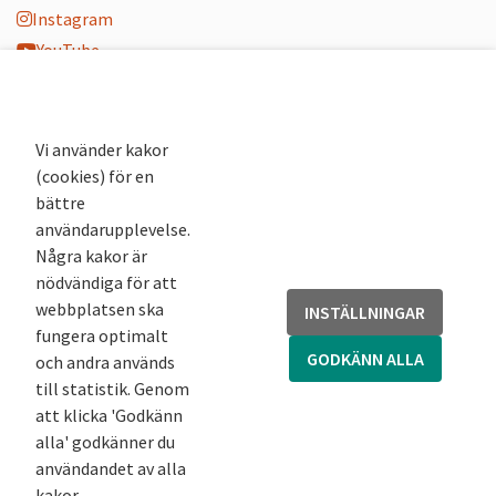
Instagram
YouTube
K-blogg
K-podd
Nyhetsbrev
Vi använder kakor
(cookies) för en
Andra webbplatser
bättre
användarupplevelse.
Arkivsök
Några kakor är
Fornsök
nödvändiga för att
Fornreg
webbplatsen ska
INSTÄLLNINGAR
Bebyggelseregistret
fungera optimalt
Runor
GODKÄNN ALLA
och andra används
Kringla
till statistik. Genom
att klicka 'Godkänn
alla' godkänner du
användandet av alla
kakor.