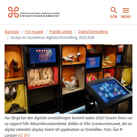
Hoppa
till
SÖK
MENY
innehåll.
Startsida
För museer
Publikt arbete
Digital förmedling
Analys av museernas digitala förmedling 2023/2024
Hur långt har den digitala omställningen kommit sedan 2018? Svaren finns i en
ny rapport från Riksantikvarieämbetet. Bilden är från Scenkonstmuseet, där en
digital interaktiv display bidrar till upplevelsen av föremålen.
Foto:
Åsa M
Larsson
(
CC BY
)