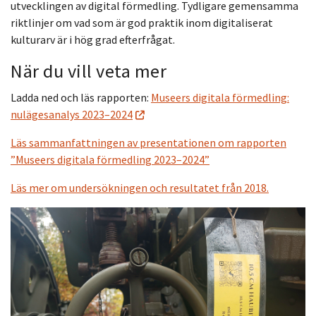
utvecklingen av digital förmedling. Tydligare gemensamma
riktlinjer om vad som är god praktik inom digitaliserat
kulturarv är i hög grad efterfrågat.
När du vill veta mer
Ladda ned och läs rapporten:
Museers digitala förmedling:
nulägesanalys 2023–2024
Läs sammanfattningen av presentationen om rapporten
”Museers digitala förmedling 2023–2024”
Läs mer om undersökningen och resultatet från 2018.