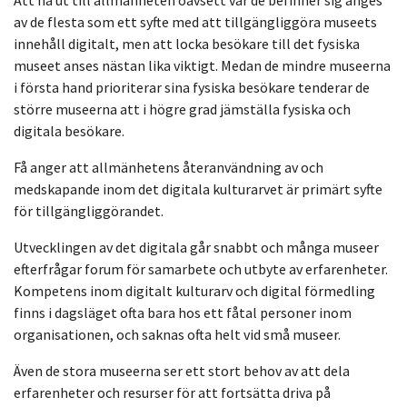
Att nå ut till allmänheten oavsett var de befinner sig anges
av de flesta som ett syfte med att tillgängliggöra museets
innehåll digitalt, men att locka besökare till det fysiska
museet anses nästan lika viktigt. Medan de mindre museerna
i första hand prioriterar sina fysiska besökare tenderar de
större museerna att i högre grad jämställa fysiska och
digitala besökare.
Få anger att allmänhetens återanvändning av och
medskapande inom det digitala kulturarvet är primärt syfte
för tillgängliggörandet.
Utvecklingen av det digitala går snabbt och många museer
efterfrågar forum för samarbete och utbyte av erfarenheter.
Kompetens inom digitalt kulturarv och digital förmedling
finns i dagsläget ofta bara hos ett fåtal personer inom
organisationen, och saknas ofta helt vid små museer.
Även de stora museerna ser ett stort behov av att dela
erfarenheter och resurser för att fortsätta driva på