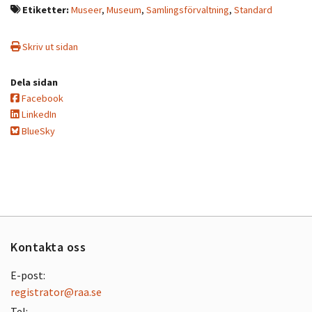
Etiketter:
Museer
,
Museum
,
Samlingsförvaltning
,
Standard
Skriv ut sidan
Dela sidan
Facebook
LinkedIn
BlueSky
Kontakta oss
E-post:
registrator@raa.se
Tel: