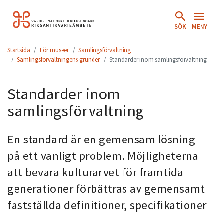
Hoppa
till
SÖK
MENY
innehåll.
Startsida
För museer
Samlingsförvaltning
Samlingsförvaltningens grunder
Standarder inom samlingsförvaltning
Standarder inom
samlingsförvaltning
En standard är en gemensam lösning
på ett vanligt problem. Möjligheterna
att bevara kulturarvet för framtida
generationer förbättras av gemensamt
fastställda definitioner, specifikationer