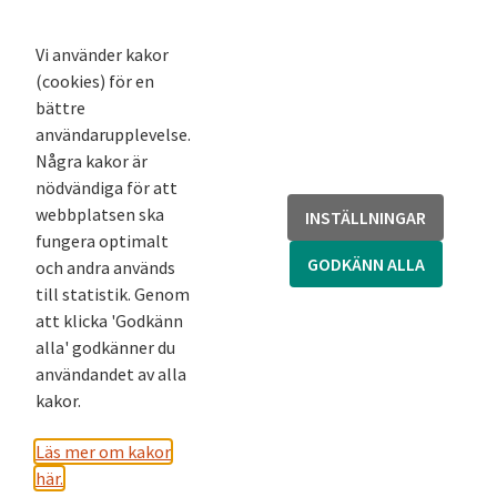
K-podd
Nyhetsbrev
Vi använder kakor
(cookies) för en
Andra webbplatser
bättre
användarupplevelse.
Arkivsök
Några kakor är
Fornsök
nödvändiga för att
Fornreg
webbplatsen ska
INSTÄLLNINGAR
Bebyggelseregistret
fungera optimalt
Runor
GODKÄNN ALLA
och andra används
Kringla
till statistik. Genom
att klicka 'Godkänn
alla' godkänner du
användandet av alla
kakor.
Läs mer om kakor
här.