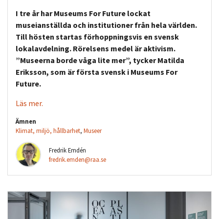
I tre år har Museums For Future lockat
museianställda och institutioner från hela världen.
Till hösten startas förhoppningsvis en svensk
lokalavdelning. Rörelsens medel är aktivism.
”Museerna borde våga lite mer”, tycker Matilda
Eriksson, som är första svensk i Museums For
Future.
Läs mer.
Ämnen
Klimat, miljö, hållbarhet
,
Museer
Fredrik Emdén
fredrik.emden@raa.se