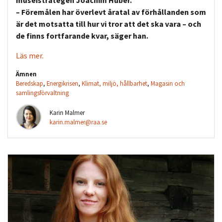
– Föremålen har överlevt åratal av förhållanden som
är det motsatta till hur vi tror att det ska vara – och
de finns fortfarande kvar, säger han.
Läs mer.
Ämnen
Beredskap
,
Energikrisen
,
Klimat, miljö, hållbarhet
,
Magasin och
samlingsförvaltning
Karin Malmer
karin.malmer@raa.se