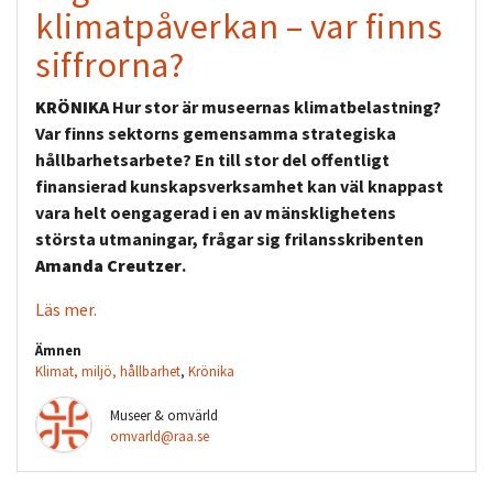
klimatpåverkan – var finns
siffrorna?
KRÖNIKA
Hur stor är museernas klimatbelastning?
Var finns sektorns gemensamma strategiska
hållbarhetsarbete? En till stor del offentligt
finansierad kunskapsverksamhet kan väl knappast
vara helt oengagerad i en av mänsklighetens
största utmaningar, frågar sig frilansskribenten
Amanda Creutzer
.
Läs mer.
Ämnen
Klimat, miljö, hållbarhet
,
Krönika
Museer & omvärld
omvarld@raa.se