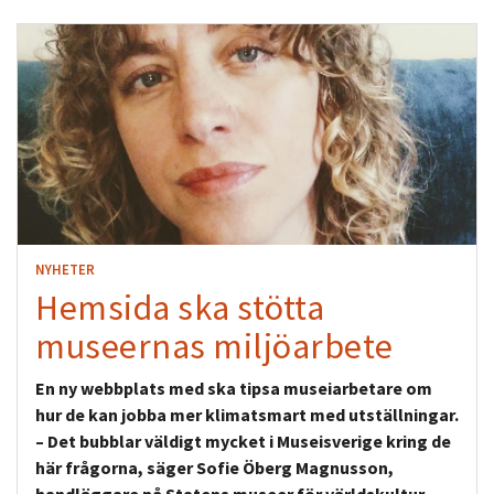
NYHETER
Hemsida ska stötta
museernas miljöarbete
En ny webbplats med ska tipsa museiarbetare om
hur de kan jobba mer klimatsmart med utställningar.
– Det bubblar väldigt mycket i Museisverige kring de
här frågorna, säger Sofie Öberg Magnusson,
handläggare på Statens museer för världskultur,