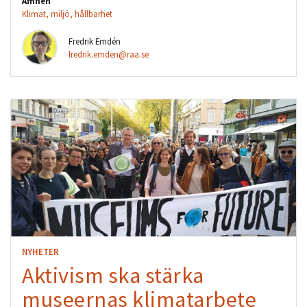
Ämnen
Klimat, miljö, hållbarhet
Fredrik Emdén
fredrik.emden@raa.se
NYHETER
Aktivism ska stärka
museernas klimatarbete