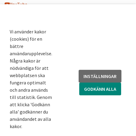
YouTube
K-blogg
K-podd
Nyhetsbrev
Vi använder kakor
(cookies) för en
Andra webbplatser
bättre
användarupplevelse.
Arkivsök
Några kakor är
Fornsök
nödvändiga för att
Fornreg
webbplatsen ska
INSTÄLLNINGAR
Bebyggelseregistret
fungera optimalt
Runor
GODKÄNN ALLA
och andra används
Kringla
till statistik. Genom
att klicka 'Godkänn
alla' godkänner du
användandet av alla
kakor.