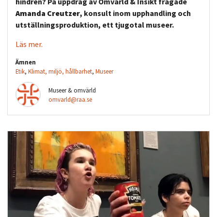
hindren?
På uppdrag av Omvärld & Insikt frågade
Amanda Creutzer
,
konsult inom upphandling och
utställningsproduktion, ett tjugotal museer.
Läs mer.
Ämnen
Etik
,
Klimat, miljö, hållbarhet
,
Museer
Museer & omvärld
omvarld@raa.se