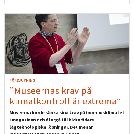
FÖRDJUPNING
”Museernas krav på
klimatkontroll är extrema”
Museerna borde sänka sina krav på inomhusklimatet
i magasinen och återgå till äldre tiders
lågteknologiska lösningar. Det menar
museistrategen Joachim Huber.