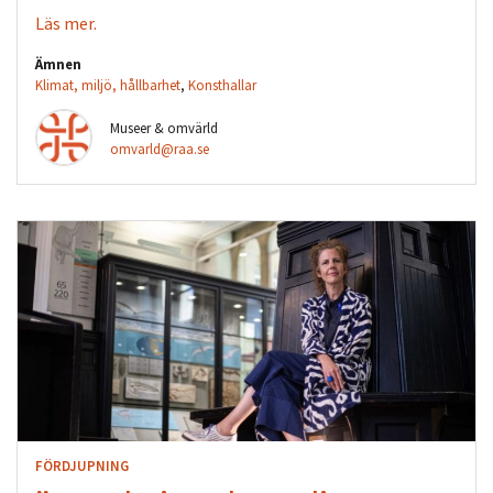
Läs mer.
Ämnen
Klimat, miljö, hållbarhet
,
Konsthallar
Museer & omvärld
omvarld@raa.se
FÖRDJUPNING