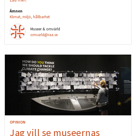
Ämnen
Klimat, miljö, hållbarhet
Museer & omvärld
omvarld@raa.se
OPINION
Jag vill se museernas