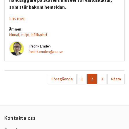
som står bakom hemsidan.
Läs mer.
Ämnen
Klimat, miljö, hållbarhet
Fredrik Emdén
fredrik.emden@raa.se
Föregående
1
2
3
Nästa
Kontakta oss