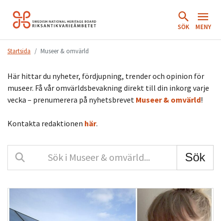
Hoppa
till
SÖK
MENY
innehåll.
Startsida
Museer & omvärld
Här hittar du nyheter, fördjupning, trender och opinion för
museer. Få vår omvärldsbevakning direkt till din inkorg varje
vecka – prenumerera på nyhetsbrevet
Museer & omvärld
!
Kontakta redaktionen
här
.
Sök i Omvärld och insikt
Sök