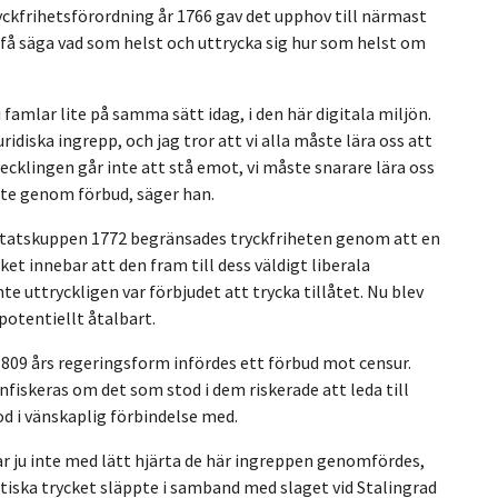
tryckfrihetsförordning år 1766 gav det upphov till närmast
 få säga vad som helst och uttrycka sig hur som helst om
 famlar lite på samma sätt idag, i den här digitala miljön.
ridiska ingrepp, och jag tror att vi alla måste lära oss att
ecklingen går inte att stå emot, vi måste snarare lära oss
nte genom förbud, säger han.
atskuppen 1772 begränsades tryckfriheten genom att en
ket innebar att den fram till dess väldigt liberala
te uttryckligen var förbjudet att trycka tillåtet. Nu blev
 potentiellt åtalbart.
 1809 års regeringsform infördes ett förbud mot censur.
fiskeras om det som stod i dem riskerade att leda till
 i vänskaplig förbindelse med
.
ar ju inte med lätt hjärta de här ingreppen genomfördes,
litiska trycket släppte i samband med slaget vid Stalingrad