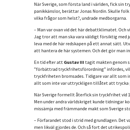
När Sverige, som första land i världen, fick sin 
panikkänslor, berättar Jonas Nordin. Skulle folk
vilka frågor som helst?, undrade medborgarna.
– Man var ovan vid det här debattklimatet. Och vi
Jag tror att man ska vara väldigt försiktig med ju
leva med de här redskapen på ett annat sätt. Utv
att hantera de här systemen. Och det gör man i
En tid efter att
Gustav III
tagit makten genom st
”förbättrad tryckfrihetsförordning” infördes, vil
tryckfriheten bromsades. Tidigare var allt som in
allt som inte var uttryckligen tillåtet att trycka
När Sverige formellt återfick sin tryckfrihet vid
Men under andra världskriget kunde tidningar kon
missämja med främmande makt som Sverige stod
– Förfarandet stod i strid med grundlagen. Det v
men likväl gjordes de. Och så fort det utrikespo