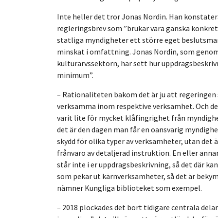
Inte heller det tror Jonas Nordin. Han konstate
regleringsbrev som ”brukar vara ganska konkret
statliga myndigheter ett större eget beslutsma
minskat i omfattning. Jonas Nordin, som genom 
kulturarvssektorn, har sett hur uppdragsbeskrivni
minimum”.
– Rationaliteten bakom det är ju att regeringen 
verksamma inom respektive verksamhet. Och det 
varit lite för mycket klåfingrighet från myndig
det är den dagen man får en oansvarig myndighet
skydd för olika typer av verksamheter, utan det är
frånvaro av detaljerad instruktion. En eller anna
står inte i er uppdragsbeskrivning, så det där ka
som pekar ut kärnverksamheter, så det är bekym
nämner Kungliga biblioteket som exempel.
– 2018 plockades det bort tidigare centrala del