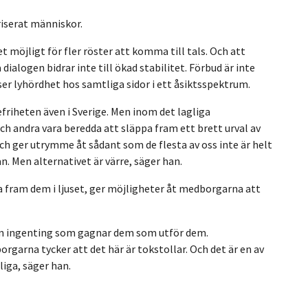
riserat människor.
t möjligt för fler röster att komma till tals. Och att
 dialogen bidrar inte till ökad stabilitet. Förbud är inte
yser lyhördhet hos samtliga sidor i ett åsiktsspektrum.
efriheten även i Sverige. Men inom det lagliga
 andra vara beredda att släppa fram ett brett urval av
ch ger utrymme åt sådant som de flesta av oss inte är helt
n. Men alternativet är värre, säger han.
öra fram dem i ljuset, ger möjligheter åt medborgarna att
en ingenting som gagnar dem som utför dem.
rgarna tycker att det här är tokstollar. Och det är en av
iga, säger han.