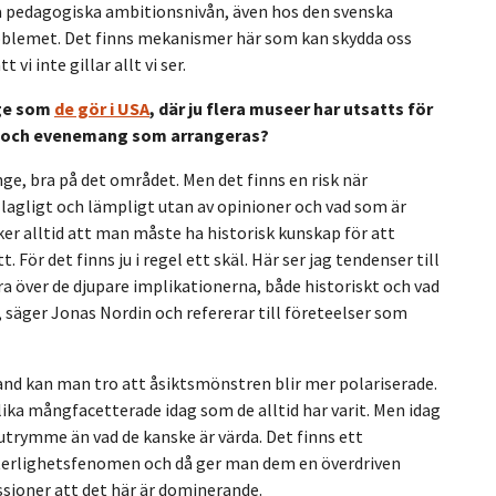
a pedagogiska ambitionsnivån, även hos den svenska
problemet. Det finns mekanismer här som kan skydda oss
i inte gillar allt vi ser.
ige som
de gör i USA
, där ju flera museer har utsatts för
s och evenemang som arrangeras?
änge, bra på det området. Men det finns en risk när
 lagligt och lämpligt utan av opinioner och vad som är
cker alltid att man måste ha historisk kunskap för att
t. För det finns ju i regel ett skäl. Här ser jag tendenser till
era över de djupare implikationerna, både historiskt och vad
, säger Jonas Nordin och refererar till företeelser som
bland kan man tro att åsiktsmönstren blir mer polariserade.
u lika mångfacetterade idag som de alltid har varit. Men idag
utrymme än vad de kanske är värda. Det finns ett
ytterlighetsfenomen och då ger man dem en överdriven
kussioner att det här är dominerande.