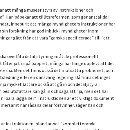
rar att många museer styrs av instruktioner och
a”.
Han påpekar att tillitsreformen, som ger anställda i
ndat, inneburit att många myndigheters instruktioner har
sin forskning har god inblick i myndigheter inom
ngar gått från att vara ”ganska specificerade” till ”ett
ska överlåta detaljstyrningen åt de professionellt
låter ju bra på pappret, många har länge upplevt att det
heterna. Men det finns också det motsatta problemet, och
sledning eller en oansvarig regering. Då finns det inget
 ju mycket lättare också att gå in och detaljstyra i
n beslutsfattare kan gå in och säga att ”ja, men det här
n ni bara lägga ner”. Instruktionen är ett viktigt dokument
mersamt när sådana delar försvinner, säger han och
ar ur instruktionen, bland annat ”kompletterande