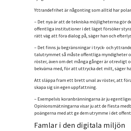
Yttrandefrihet är någonting som alltid har pola
– Det nya är att de tekniska möjligheterna gör de
offentliga institutioner i det läget försöker styra
rätt väg att föra dialog på, säger han och efterl
– Det finns ju begränsningar i tryck- och yttrand
talutrymmet så måste offentliga myndigheter och
röster, även om det många gånger är otrevligt o
bekväma med, för att uttrycka det milt, säger ha
Att släppa fram ett brett urval av röster, att f
skapa sig sin egen uppfattning.
– Exempelvis koranbränningarna är ju egentlig
Opinionsmätningarna visar ju att de flesta medbo
poängerna med att ge dem utrymme i det offentl
Famlar i den digitala miljön