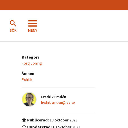
MENY
SÖK
Kategori
Fördjupning
Ämnen
Politik
Fredrik Emdén
fredrik.emden@raa.se
Publicerad:
13 oktober 2023
Uppdaterad:
18 oktober 2023