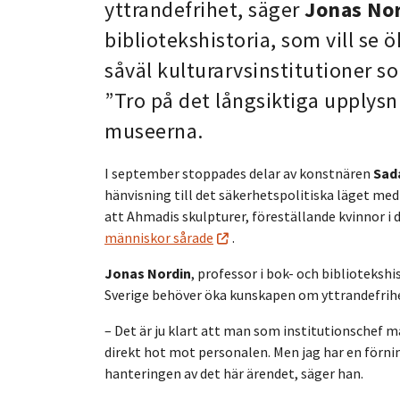
yttrandefrihet, säger
Jonas No
bibliotekshistoria, som vill se
såväl kulturarvsinstitutioner so
”Tro på det långsiktiga upplysni
museerna.
I september stoppades delar av konstnären
Sad
hänvisning till det säkerhetspolitiska läget med
att Ahmadis skulpturer, föreställande kvinnor i 
människor sårade
.
Jonas Nordin
, professor i bok- och bibliotekshi
Sverige behöver öka kunskapen om yttrandefrih
– Det är ju klart att man som institutionschef m
direkt hot mot personalen. Men jag har en förni
hanteringen av det här ärendet, säger han.