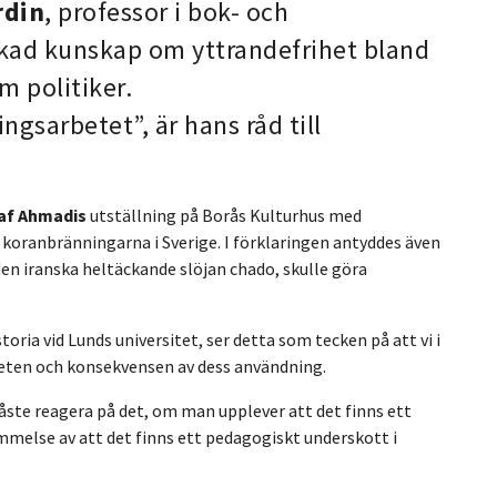
rdin
, professor i bok- och
 ökad kunskap om yttrandefrihet bland
m politiker.
ngsarbetet”, är hans råd till
af Ahmadis
utställning på Borås Kulturhus med
 koranbränningarna i Sverige. I förklaringen antyddes även
den iranska heltäckande slöjan chado, skulle göra
storia vid Lunds universitet, ser detta som tecken på att vi i
eten och konsekvensen av dess användning.
åste reagera på det, om man upplever att det finns ett
mmelse av att det finns ett pedagogiskt underskott i