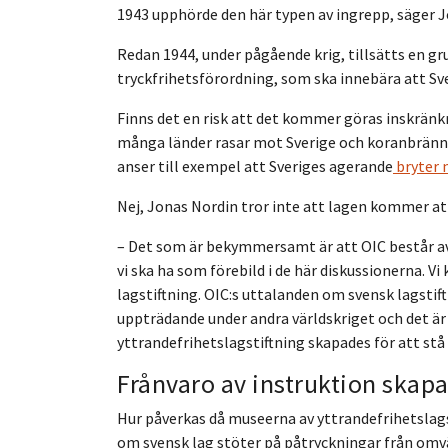
1943 upphörde den här typen av ingrepp, säger J
Redan 1944, under pågående krig, tillsätts en gr
tryckfrihetsförordning, som ska innebära att Sve
Finns det en risk att det kommer göras inskränkn
många länder rasar mot Sverige och koranbrän
anser till exempel att Sveriges agerande
bryter 
Nej, Jonas Nordin tror inte att lagen kommer at
– Det som är bekymmersamt är att OIC består av
vi ska ha som förebild i de här diskussionerna. Vi
lagstiftning. OIC:s uttalanden om svensk lagsti
uppträdande under andra världskriget och det är
yttrandefrihetslagstiftning skapades för att st
Frånvaro av instruktion skapa
Hur påverkas då museerna av yttrandefrihetslags
om svensk lag stöter på påtryckningar från omv