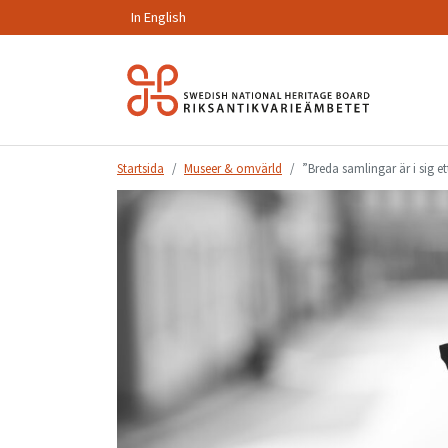
In English
Hoppa
till
innehåll.
Startsida
Museer & omvärld
”Breda samlingar är i sig et