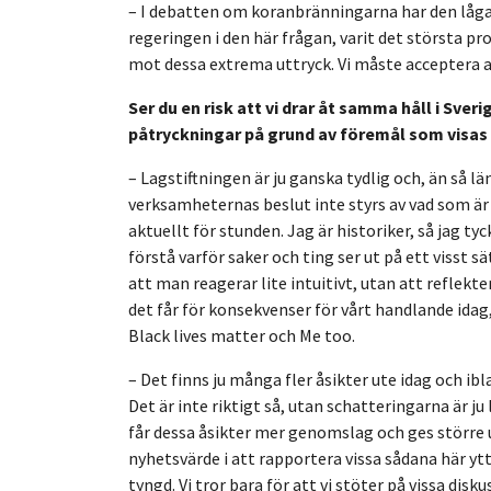
– I debatten om koranbränningarna har den låg
regeringen i den här frågan, varit det största 
mot dessa extrema uttryck. Vi måste acceptera att v
Ser du en risk att vi drar åt samma håll i Sver
påtryckningar på grund av föremål som visa
– Lagstiftningen är ju ganska tydlig och, än så l
verksamheternas beslut inte styrs av vad som är
aktuellt för stunden. Jag är historiker, så jag ty
förstå varför saker och ting ser ut på ett visst sät
att man reagerar lite intuitivt, utan att reflekt
det får för konsekvenser för vårt handlande idag
Black lives matter och Me too.
– Det finns ju många fler åsikter ute idag och i
Det är inte riktigt så, utan schatteringarna är j
får dessa åsikter mer genomslag och ges större 
nyhetsvärde i att rapportera vissa sådana här 
tyngd. Vi tror bara för att vi stöter på vissa dis