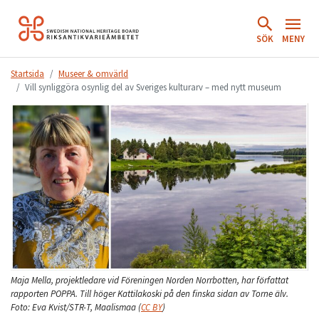
Hoppa
till
SÖK
MENY
innehåll.
Startsida
Museer & omvärld
Vill synliggöra osynlig del av Sveriges kulturarv – med nytt museum
Maja Mella, projektledare vid Föreningen Norden Norrbotten, har författat
rapporten POPPA. Till höger Kattilakoski på den finska sidan av Torne älv.
Foto:
Eva Kvist/STR-T, Maalismaa
(
CC BY
)