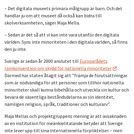
– Det digitala museets primära målgrupp är barn. Och det
handlar ju om att museet då också kan bidra till
skolverksamheten, säger Maja Mella.
– Sedan är det så att vi kan inte vara utanför den digitala
världen. Syns inte minoriteten i den digitala världen, så finns
den ju inte.
Sverige är sedan år 2000 anslutet till
Europarådets
ramkonvention om skydd för nationella minoriteter
.
Därmed har staten åtagit sig att ”främja de förutsättningar
som är nödvändiga för att personer som tillhör nationella
minoriteter skall kunna bibehålla och utveckla sin kultur och
bevara de väsentliga beståndsdelarna av sin identitet,
nämligen religion, språk, traditioner och kulturarv”.
Maja Mellas och projektgruppens mening är att avsaknaden
av en institution för meänkielitalande betyder att Sverige
inte lever upp till sina internationella förpliktelser – men