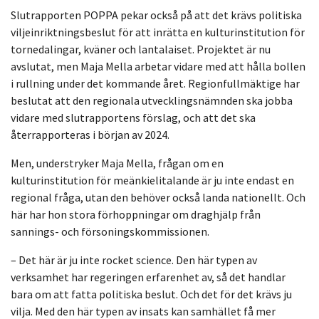
Slutrapporten POPPA pekar också på att det krävs politiska
viljeinriktningsbeslut för att inrätta en kulturinstitution för
tornedalingar, kväner och lantalaiset.
Projektet är nu
avslutat, men Maja Mella arbetar vidare med att hålla bollen
i rullning under det kommande året. Regionfullmäktige har
beslutat att den regionala utvecklingsnämnden ska jobba
vidare med slutrapportens förslag, och att det ska
återrapporteras i början av 2024.
Men, understryker Maja Mella, frågan om en
kulturinstitution för meänkielitalande är ju inte endast en
regional fråga, utan den behöver också landa nationellt. Och
här har hon stora förhoppningar om draghjälp från
sannings- och försoningskommissionen.
– Det här är ju inte rocket science. Den här typen av
verksamhet har regeringen erfarenhet av, så det handlar
bara om att fatta politiska beslut. Och det för det krävs ju
vilja.
Med den här typen av insats kan samhället få mer