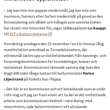
– Jag kan inte min pappas modersmål, jag kan inte min
mormors, farmors eller farfars modersmål på grund av den
försvenskning och våldet och tvånget som svenska staten
har utsatt min minoritet för, säger skådespelaren
Lo Kauppi
till
SVT:s Kulturnyheterna
.
Hon deltog onsdagen den 15 november i en tio timmar lång
manifestation anordnad av Tornedalsteatern, där
vittnesmål lästes upp ur slutbetänkandet från Sannings- och
försoningskommissionen för tornedalingar, kväner och
lantalaiset. Kommissionen lämnade samma dag över den
drygt 600 sidor långa luntan till kulturminister
Parisa
Liljestrand
på Folkets hus i Pajala.
– Det här är en kommission och ett betänkande som är unikt
i sitt slag och jag ser fram emot att ta del av det omfattande
arbete som kommissionen bedrivit i nära dialog med
minoriteten, sade kulturministern i ett uttalande.