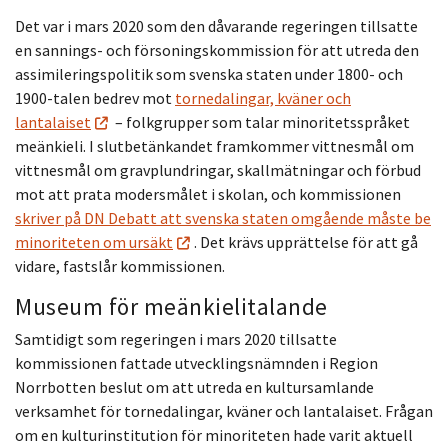
Det var i mars 2020 som den dåvarande regeringen tillsatte
en sannings- och försoningskommission för att utreda den
assimileringspolitik som svenska staten under 1800- och
1900-talen bedrev mot
tornedalingar, kväner och
lantalaiset
– folkgrupper som talar minoritetsspråket
meänkieli. I slutbetänkandet framkommer vittnesmål om
vittnesmål om gravplundringar, skallmätningar och förbud
mot att prata modersmålet i skolan, och kommissionen
skriver på DN Debatt att svenska staten omgående måste be
minoriteten om ursäkt
. Det krävs upprättelse för att gå
vidare, fastslår kommissionen.
Museum för meänkielitalande
Samtidigt som regeringen i mars 2020 tillsatte
kommissionen fattade utvecklingsnämnden i Region
Norrbotten beslut om att utreda en kultursamlande
verksamhet för tornedalingar, kväner och lantalaiset. Frågan
om en kulturinstitution för minoriteten hade varit aktuell