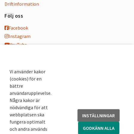
Driftinformation
Följ oss
Facebook
Instagram
YouTube
K-blogg
K-podd
Nyhetsbrev
Vi använder kakor
(cookies) för en
Andra webbplatser
bättre
användarupplevelse.
Arkivsök
Några kakor är
Fornsök
nödvändiga för att
Fornreg
webbplatsen ska
INSTÄLLNINGAR
Bebyggelseregistret
fungera optimalt
Runor
GODKÄNN ALLA
och andra används