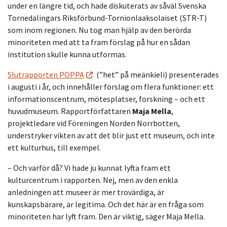
under en längre tid, och hade diskuterats av såväl Svenska
Tornedalingars Riksförbund-Tornionlaaksolaiset (STR-T)
som inom regionen. Nu tog man hjälp av den berörda
minoriteten med att ta fram förslag på hur en sådan
institution skulle kunna utformas.
Slutrapporten POPPA
(”het” på meänkieli) presenterades
i augusti i år, och innehåller förslag om flera funktioner: ett
informationscentrum, mötesplatser, forskning – och ett
huvudmuseum. Rapportförfattaren
Maja Mella
,
projektledare vid Föreningen Norden Norrbotten,
understryker vikten av att det blir just ett museum, och inte
ett kulturhus, till exempel.
– Och varför då? Vi hade ju kunnat lyfta fram ett
kulturcentrum i rapporten. Nej, men av den enkla
anledningen att museer är mer trovärdiga, är
kunskapsbärare, är legitima. Och det här är en fråga som
minoriteten har lyft fram. Den är viktig, säger Maja Mella.