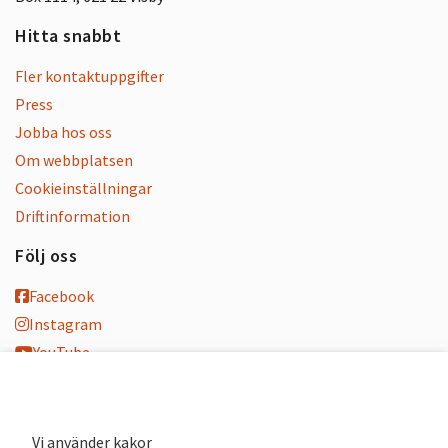
Hitta snabbt
Fler kontaktuppgifter
Press
Jobba hos oss
Om webbplatsen
Cookieinställningar
Driftinformation
Följ oss
Facebook
Instagram
YouTube
K-blogg
K-podd
Nyhetsbrev
Vi använder kakor