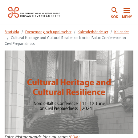
Hoppa
till
SÖK
MENY
innehåll.
Startsida
Evenemang och upplevelser
Kalenderhändelser
Kalender
Cultural Heritage and Cultural Resilience: Nordic-Baltic Conference on
Civil Preparedness
Foto:
Västmanlands läns museum
(
PDM
)