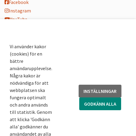
Facebook
Instagram
YouTube
K-blogg
K-podd
Nyhetsbrev
Vi använder kakor
(cookies) för en
Andra webbplatser
bättre
användarupplevelse.
Arkivsök
Några kakor är
Fornsök
nödvändiga för att
Fornreg
webbplatsen ska
INSTÄLLNINGAR
Bebyggelseregistret
fungera optimalt
Runor
GODKÄNN ALLA
och andra används
Kringla
till statistik. Genom
att klicka 'Godkänn
alla' godkänner du
användandet av alla