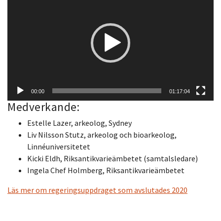
00:00
01:17:04
Medverkande:
Estelle Lazer, arkeolog, Sydney
Liv Nilsson Stutz, arkeolog och bioarkeolog,
Linnéuniversitetet
Kicki Eldh, Riksantikvarieämbetet (samtalsledare)
Ingela Chef Holmberg, Riksantikvarieämbetet
Läs mer om regeringsuppdraget som avslutades 2020