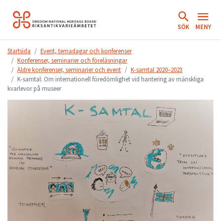
Hoppa
till
SÖK
MENY
innehåll.
Startsida
Event, temadagar och konferenser
Konferenser, seminarier och föreläsningar
Äldre konferenser, seminarier och event
K-samtal 2020–2023
K-samtal: Om internationell föredömlighet vid hantering av mänskliga
kvarlevor på museer