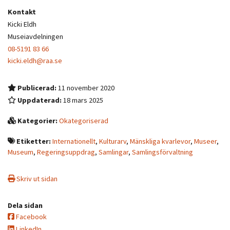
Kontakt
Kicki Eldh
Museiavdelningen
08-5191 83 66
kicki.eldh@raa.se
Publicerad:
11 november 2020
Uppdaterad:
18 mars 2025
Kategorier:
Okategoriserad
Etiketter:
Internationellt
,
Kulturarv
,
Mänskliga kvarlevor
,
Museer
,
Museum
,
Regeringsuppdrag
,
Samlingar
,
Samlingsförvaltning
Skriv ut sidan
Dela sidan
Facebook
LinkedIn