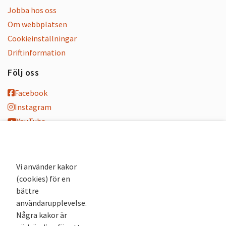
Jobba hos oss
Om webbplatsen
Cookieinställningar
Driftinformation
Följ oss
Facebook
Instagram
YouTube
K-blogg
K-podd
Nyhetsbrev
Vi använder kakor
(cookies) för en
Andra webbplatser
bättre
användarupplevelse.
Arkivsök
Några kakor är
Fornsök