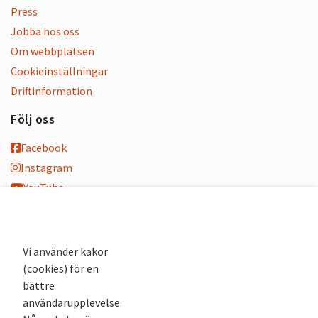
Press
Jobba hos oss
Om webbplatsen
Cookieinställningar
Driftinformation
Följ oss
Facebook
Instagram
YouTube
K-blogg
K-podd
Nyhetsbrev
Vi använder kakor
(cookies) för en
Andra webbplatser
bättre
användarupplevelse.
Arkivsök