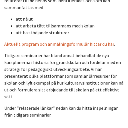
relaterar till de behov som identifierades och som
kan
sammanfattas med
att nå ut
att arbeta tätt tillsammans med skolan
att ha stödjande strukturer.
Aktuellt program och anmälningsformulär hittar du här
.
Tidigare seminarier har bland annat behandlat de nya
kursplanerna i historia för grundskolan och fördelar med en
strategi för pedagogiskt utvecklingsarbete. Vi har
presenterat olika plattformar som samlar lärresurser för
skolan och lyft exempel på hur kulturarvsinstitutioner kan nå
ut och formulera sitt erbjudande till skolan på ett effektivt
sätt.
Under ”relaterade länkar” nedan kan du hitta inspelningar
från tidigare seminarier.