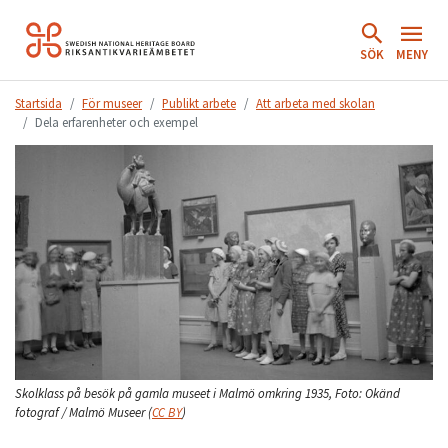
Hoppa
till
SÖK
MENY
innehåll.
Startsida
För museer
Publikt arbete
Att arbeta med skolan
Dela erfarenheter och exempel
Skolklass på besök på gamla museet i Malmö omkring 1935,
Foto:
Okänd
fotograf / Malmö Museer
(
CC BY
)