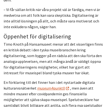
– Vi får sällan kritik när våra projekt väl är färdiga, men vi är
medvetna om att folk kan vara skeptiska. Digitalisering är
inte alltid lösningen på allt, och måste vara motiverat och
inte exkludera någon, säger han.
Öppenhet för digitalisering
Timo Knoth på Hansamuseet menar att det visserligen finns
en kritisk debatt i den tyska museibranschen kring
digitalisering, som bygger på en rädsla att den ska förta den
analoga upplevelsen, men att många ändå är väldigt öppna
för digitaliseringens möjligheter, vilket har gjort att
intresset för museispel bland tyska museer har ökat.
En förklaring till det finner han i det nystartade digitala
kulturarvsnätverket
museum4punkt0
, men även att
mindre museer efter covidpandemin ges finansiella
möjligheter att själva skapa museispel. Spelutvecklare har
samtidigt blivit billigare att anlita, och flera nya spelstudior