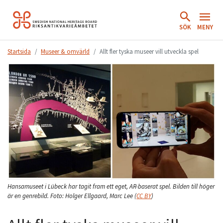
Hoppa
till
SÖK
MENY
innehåll.
Startsida
Museer & omvärld
Allt fler tyska museer vill utveckla spel
Hansamuseet i Lübeck har tagit fram ett eget, AR-baserat spel. Bilden till höger
är en genrebild.
Foto:
Holger Ellgaard, Marc Lee
(
CC BY
)