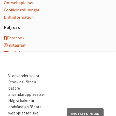
Om webbplatsen
Cookieinställningar
Driftinformation
Följ oss
Facebook
Instagram
YouTube
K-blogg
K-podd
Nyhetsbrev
Vi använder kakor
(cookies) för en
Andra webbplatser
bättre
användarupplevelse.
Arkivsök
Några kakor är
Fornsök
nödvändiga för att
Fornreg
webbplatsen ska
INSTÄLLNINGAR