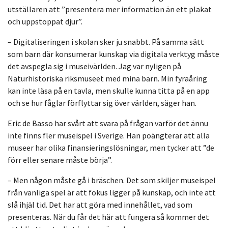
utställaren att ”presentera mer information än ett plakat
och uppstoppat djur”.
– Digitaliseringen i skolan sker ju snabbt. På samma sätt
som barn där konsumerar kunskap via digitala verktyg måste
det avspegla sig i museivärlden. Jag var nyligen på
Naturhistoriska riksmuseet med mina barn. Min fyraåring
kan inte läsa på en tavla, men skulle kunna titta på en app
och se hur fåglar förflyttar sig över världen, säger han.
Eric de Basso har svårt att svara på frågan varför det ännu
inte finns fler museispel i Sverige. Han poängterar att alla
museer har olika finansieringslösningar, men tycker att ”de
förr eller senare måste börja”.
– Men någon måste gå i bräschen. Det som skiljer museispel
från vanliga spel är att fokus ligger på kunskap, och inte att
slå ihjäl tid. Det har att göra med innehållet, vad som
presenteras. När du får det här att fungera så kommer det