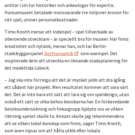
anlitar i sin tur historiker och arkeologer för expertis.
Hansamuseet betalade motsvarande tre miljoner kronor för
sitt spel, utöver personalkostnader.
Timo Knoth menar att indiespel – spel tillverkade av
oberoende utvecklare – är speciellt bra för museer. Här finns
kreativitet och nytänk, menar han, och tar Berlin-
stadsbyggarspelet
Dorfromantik
som exempel. Det
inspirerade dem att utveckla en liknande stadsplanering för
det medeltida Lübeck.
– Jag ska inte förringa att det är mycket jobb att dra igång
ett sådant här projekt. Men resultatet kommer att vara värt
det. Det är inte bara ett sätt att lära sig om speldesign, utan
också ett sätt se vilka behov besökarna har. En förberedande
besöksundersökning och fokusgrupp hjälpte oss se vilken
riktning spelet skulle ta. Annars skulle jag rekommendera
att se vilken lokal kunskap som finns, säger Timo Knoth,
som även tipsar om att hålla utkik efter lokala