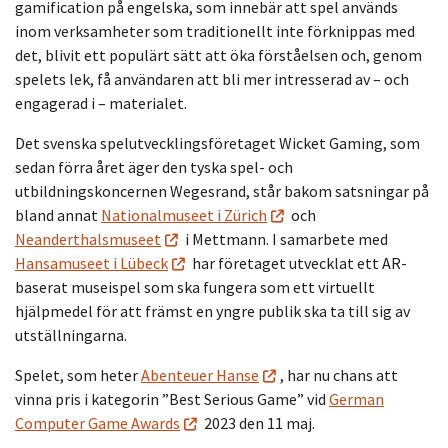
gamification på engelska, som innebär att spel används
inom verksamheter som traditionellt inte förknippas med
det, blivit ett populärt sätt att öka förståelsen och, genom
spelets lek, få användaren att bli mer intresserad av – och
engagerad i – materialet.
Det svenska spelutvecklingsföretaget Wicket Gaming, som
sedan förra året äger den tyska spel- och
utbildningskoncernen Wegesrand, står bakom satsningar på
bland annat
Nationalmuseet i Zürich
och
Neanderthalsmuseet
i Mettmann. I samarbete med
Hansamuseet i Lübeck
har företaget utvecklat ett AR-
baserat museispel som ska fungera som ett virtuellt
hjälpmedel för att främst en yngre publik ska ta till sig av
utställningarna.
Spelet, som heter
Abenteuer Hanse
, har nu chans att
vinna pris i kategorin ”Best Serious Game” vid
German
Computer Game Awards
2023 den 11 maj.