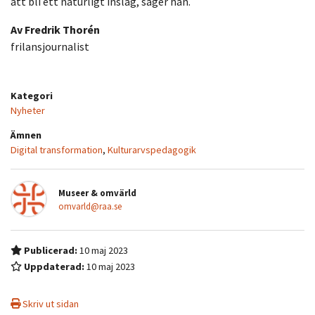
att bli ett naturligt inslag, säger han.
Av Fredrik Thorén
frilansjournalist
Kategori
Nyheter
Ämnen
Digital transformation
,
Kulturarvspedagogik
Museer & omvärld
omvarld@raa.se
Publicerad:
10 maj 2023
Uppdaterad:
10 maj 2023
Skriv ut sidan