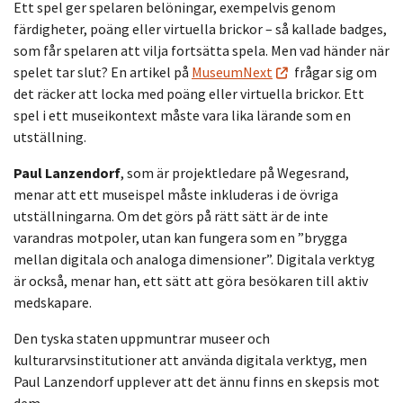
Ett spel ger spelaren belöningar, exempelvis genom
färdigheter, poäng eller virtuella brickor – så kallade badges,
som får spelaren att vilja fortsätta spela. Men vad händer när
spelet tar slut? En artikel på
MuseumNext
frågar sig om
det räcker att locka med poäng eller virtuella brickor. Ett
spel i ett museikontext måste vara lika lärande som en
utställning.
Paul Lanzendorf
, som är projektledare på Wegesrand,
menar att ett museispel måste inkluderas i de övriga
utställningarna. Om det görs på rätt sätt är de inte
varandras motpoler, utan kan fungera som en ”brygga
mellan digitala och analoga dimensioner”. Digitala verktyg
är också, menar han, ett sätt att göra besökaren till aktiv
medskapare.
Den tyska staten uppmuntrar museer och
kulturarvsinstitutioner att använda digitala verktyg, men
Paul Lanzendorf upplever att det ännu finns en skepsis mot
dem.