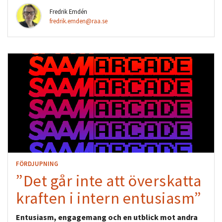
Fredrik Emdén
fredrik.emden@raa.se
FÖRDJUPNING
”Det går inte att överskatta
kraften i intern entusiasm”
Entusiasm, engagemang och en utblick mot andra