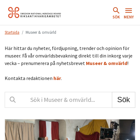
Hoppa
till
SÖK
MENY
innehåll.
Startsida
Museer & omvärld
Här hittar du nyheter, fördjupning, trender och opinion för
museer. Få vår omvärldsbevakning direkt till din inkorg varje
vecka – prenumerera på nyhetsbrevet
Museer & omvärld
!
Kontakta redaktionen
här
.
Sök i Omvärld och insikt
Sök