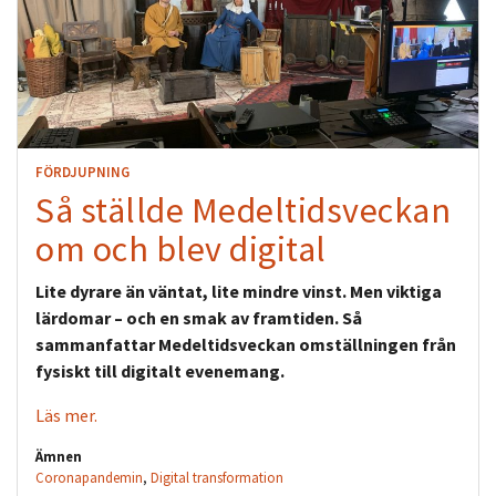
FÖRDJUPNING
Så ställde Medeltidsveckan
om och blev digital
Lite dyrare än väntat, lite mindre vinst. Men viktiga
lärdomar – och en smak av framtiden. Så
sammanfattar Medeltidsveckan omställningen från
fysiskt till digitalt evenemang.
Läs mer.
Ämnen
Coronapandemin
,
Digital transformation