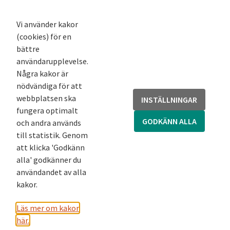
K-podd
Nyhetsbrev
Vi använder kakor
(cookies) för en
Andra webbplatser
bättre
användarupplevelse.
Arkivsök
Några kakor är
Fornsök
nödvändiga för att
Fornreg
webbplatsen ska
INSTÄLLNINGAR
Bebyggelseregistret
fungera optimalt
Runor
GODKÄNN ALLA
och andra används
Kringla
till statistik. Genom
att klicka 'Godkänn
alla' godkänner du
användandet av alla
kakor.
Läs mer om kakor
här.