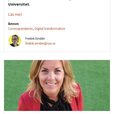
Universitet.
Läs mer.
Ämnen
Coronapandemin
,
Digital transformation
Fredrik Emdén
fredrik.emden@raa.se