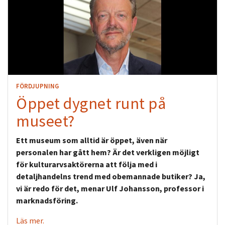
FÖRDJUPNING
Öppet dygnet runt på
museet?
Ett museum som alltid är öppet, även när
personalen har gått hem? Är det verkligen möjligt
för kulturarvsaktörerna att följa med i
detaljhandelns trend med obemannade butiker? Ja,
vi är redo för det, menar Ulf Johansson, professor i
marknadsföring.
Läs mer.