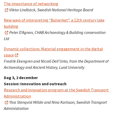
The importance of networking
Viktor
Lindbäck, Swedish National Heritage Board
New ways of interpreting “Bulverket”, a 12th century lake
building
Peter D’Agnan, CHAB Archaeology & Building conservation
Ltd
Dynamic collections: Material engagement in the digital
space
Fredrik Ekengren and Nicoló Dell’Unto, from the Department of
Archaeology and Ancient History, Lund University
Dag 3, 2 december
Session: Innovation and outreach
Research and innovation program at the Swedish Transport
Administration
Ylva Stenqvist Millde and Nina Karlsson, Swedish Transport
Administration