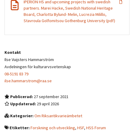
IPERION HS and upcoming projects with swedish
partners. Marei Hacke, Swedish National Heritage
Board, Charlotta Bylund- Melin, Lucrezia Milillo,
Stavroula Golfomitsou Gothenburg University (pdf)
Kontakt
Ilse Vuijsters Hammarström
Avdelningen för kulturarvsvetenskap
08-5191 83 79
ilse.hammarstrom@raa.se
Publicerad:
27 september 2021
Uppdaterad:
29 april 2026
Kategorier:
Om Riksantikvarieämbetet
Etiketter:
Forskning och utveckling
,
HSF
,
HSS Forum