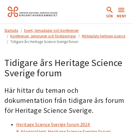
Hoppa
till
SÖK
MENY
innehåll.
Startsida
Event, temadagar och konferenser
Konferenser, seminarier och föreläsningar
Mötesplats heritage science
Tidigare års Heritage Science Sverige forum
Tidigare års Heritage Science
Sverige forum
Här hittar du teman och
dokumentation från tidigare års forum
för Heritage Science Sverige.
Heritage Science Sverige forum 2024
K-blogginlägg: Heritage Science Sverige forum