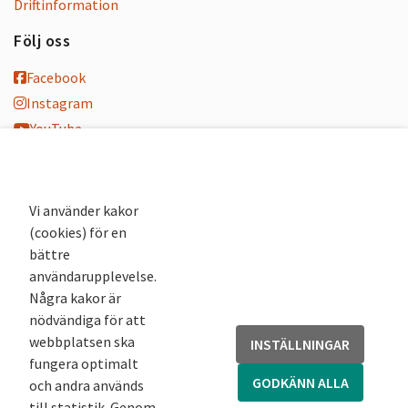
Driftinformation
Följ oss
Facebook
Instagram
YouTube
K-blogg
K-podd
Nyhetsbrev
Vi använder kakor
(cookies) för en
Andra webbplatser
bättre
användarupplevelse.
Arkivsök
Några kakor är
Fornsök
nödvändiga för att
Fornreg
webbplatsen ska
INSTÄLLNINGAR
Bebyggelseregistret
fungera optimalt
Runor
GODKÄNN ALLA
och andra används
Kringla
till statistik. Genom