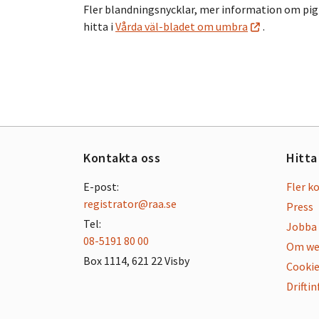
Fler blandningsnycklar, mer information om pi
hitta i
Vårda väl-bladet om umbra
.
Kontakta oss
Hitta
E-post:
Fler k
registrator@raa.se
Press
Tel:
Jobba 
08-5191 80 00
Om we
Box 1114, 621 22 Visby
Cookie
Drifti