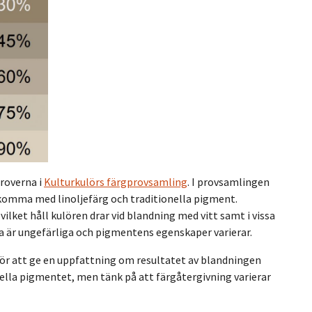
proverna i
Kulturkulörs färgprovsamling
. I provsamlingen
dkomma med linoljefärg och traditionella pigment.
lket håll kulören drar vid blandning med vitt samt i vissa
ena är ungefärliga och pigmentens egenskaper varierar.
för att ge en uppfattning om resultatet av blandningen
nella pigmentet, men tänk på att färgåtergivning varierar