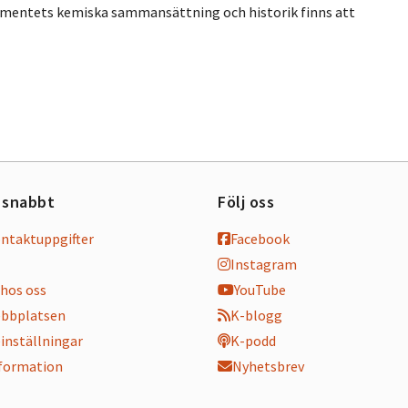
gmentets kemiska sammansättning och historik finns att
 snabbt
Följ oss
ontaktuppgifter
Facebook
Instagram
hos oss
YouTube
bbplatsen
K-blogg
inställningar
K-podd
nformation
Nyhetsbrev