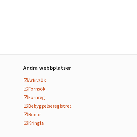
Andra webbplatser
Arkivsök
Fornsök
Fornreg
Bebyggelseregistret
Runor
Kringla