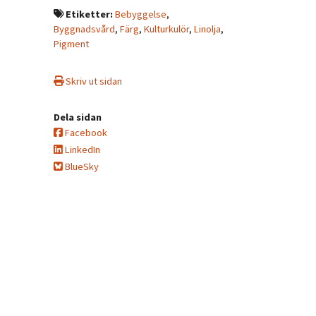
Etiketter:
Bebyggelse
,
Byggnadsvård
,
Färg
,
Kulturkulör
,
Linolja
,
Pigment
Skriv ut sidan
Dela sidan
Facebook
LinkedIn
BlueSky