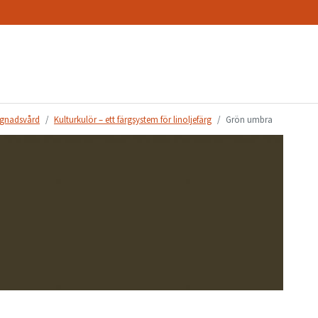
gnadsvård
Kulturkulör – ett färgsystem för linoljefärg
Grön umbra