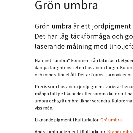
Grön umbra
Grön umbra är ett jordpigment 
Det har låg täckförmåga och go
laserande målning med linoljefä
Namnet ”umbra” kommer från latin och betyder 
dämpa färgintensiteten hos andra färger. Kulö
och mineralinnehåll. Det är främst järnoxider 
Precis som hos andra jordpigment varierar be
många fall ge liknande eller samma kulörer. I ha
umbra och grå umbra liknar varandra. Kulörern
viss mån.
Liknande pigment i Kulturkulör:
Grå umbra
Andra umbrapigment i Kulturkulör:
Bränd umbr