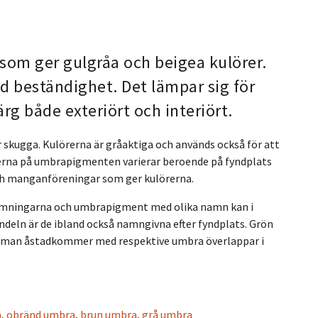
som ger gulgråa och beigea kulörer.
d beständighet. Det lämpar sig för
rg både exteriört och interiört.
skugga. Kulörerna är gråaktiga och används också för att
rerna på umbrapigmenten varierar beroende på fyndplats
och manganföreningar som ger kulörerna.
nämningarna och umbrapigment med olika namn kan i
ndeln är de ibland också namngivna efter fyndplats. Grön
a man åstadkommer med respektive umbra överlappar i
a
,
obränd umbra
,
brun umbra
,
grå umbra