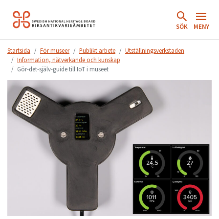
Hoppa
till
SÖK
MENY
innehåll.
Startsida
För museer
Publikt arbete
Utställningsverkstaden
Information, nätverkande och kunskap
Gör-det-själv-guide till IoT i museet