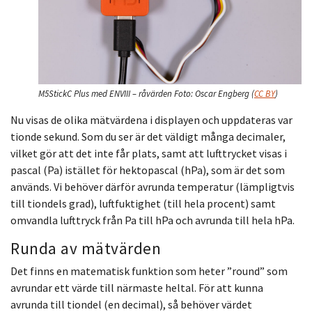
M5StickC Plus med ENVIII – råvärden
Foto:
Oscar Engberg
(
CC BY
)
Nu visas de olika mätvärdena i displayen och uppdateras var
tionde sekund. Som du ser är det väldigt många decimaler,
vilket gör att det inte får plats, samt att lufttrycket visas i
pascal (Pa) istället för hektopascal (hPa), som är det som
används. Vi behöver därför avrunda temperatur (lämpligtvis
till tiondels grad), luftfuktighet (till hela procent) samt
omvandla lufttryck från Pa till hPa och avrunda till hela hPa.
Runda av mätvärden
Det finns en matematisk funktion som heter ”round” som
avrundar ett värde till närmaste heltal. För att kunna
avrunda till tiondel (en decimal), så behöver värdet