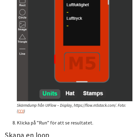
Skärmdump från UIFlow – Display, https://flow.m5stack.com/.
Foto:
(
CC0
)
Klicka på ”Run” för att se resultatet.
Skapa en loop