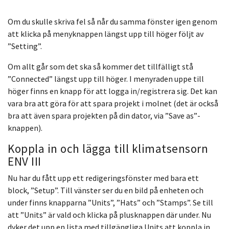
Om du skulle skriva fel så når du samma fönster igen genom
att klicka på menyknappen längst upp till höger följt av
”Setting”.
Om allt går som det ska så kommer det tillfälligt stå
”Connected” längst upp till höger. I menyraden uppe till
höger finns en knapp för att logga in/registrera sig. Det kan
vara bra att göra för att spara projekt i molnet (det är också
bra att även spara projekten på din dator, via ”Save as”-
knappen).
Koppla in och lägga till klimatsensorn
ENV III
Nu har du fått upp ett redigeringsfönster med bara ett
block, ”Setup”. Till vänster ser du en bild på enheten och
under finns knapparna ”Units”, ”Hats” och ”Stamps”. Se till
att ”Units” är vald och klicka på plusknappen där under. Nu
dyker det upp en lista med tillgängliga Units att koppla in.