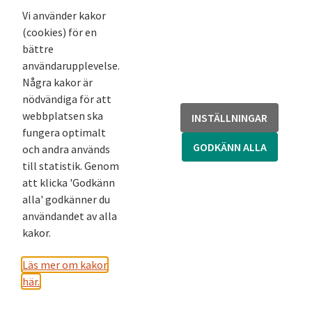
Vi använder kakor
(cookies) för en
bättre
användarupplevelse.
Några kakor är
nödvändiga för att
webbplatsen ska
INSTÄLLNINGAR
fungera optimalt
GODKÄNN ALLA
och andra används
Skärmdump från UIFlow – round, https://flow.m5stack.com/.
Foto:
(
CC0
)
till statistik. Genom
att klicka 'Godkänn
Dra loss ”Get[env3_0]Temperature” och släpp i rutan
alla' godkänner du
till vänster om ”x 10”.
användandet av alla
kakor.
Läs mer om kakor
här.