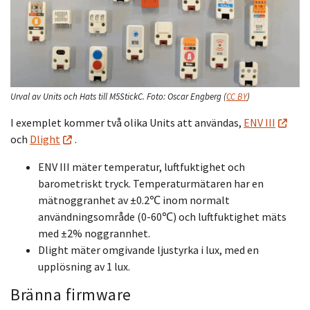
Urval av Units och Hats till M5StickC.
Foto:
Oscar Engberg
(
CC BY
)
I exemplet kommer två olika Units att användas,
ENV III
och
Dlight
.
ENV III mäter temperatur, luftfuktighet och
barometriskt tryck. Temperaturmätaren har en
mätnoggranhet av ±0.2℃ inom normalt
användningsområde (0-60℃) och luftfuktighet mäts
med ±2% noggrannhet.
Dlight mäter omgivande ljustyrka i lux, med en
upplösning av 1 lux.
Bränna firmware