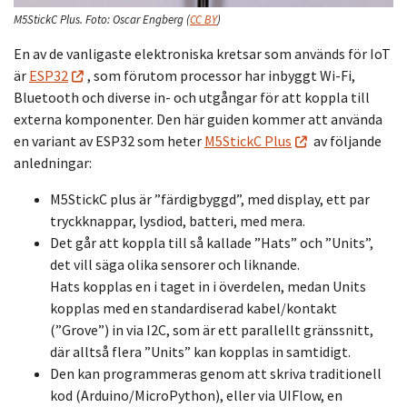
M5StickC Plus.
Foto:
Oscar Engberg
(
CC BY
)
En av de vanligaste elektroniska kretsar som används för IoT
är
ESP32
, som förutom processor har inbyggt Wi-Fi,
Bluetooth och diverse in- och utgångar för att koppla till
externa komponenter. Den här guiden kommer att använda
en variant av ESP32 som heter
M5StickC Plus
av följande
anledningar:
M5StickC plus är ”färdigbyggd”, med display, ett par
tryckknappar, lysdiod, batteri, med mera.
Det går att koppla till så kallade ”Hats” och ”Units”,
det vill säga olika sensorer och liknande.
Hats kopplas en i taget in i överdelen, medan Units
kopplas med en standardiserad kabel/kontakt
(”Grove”) in via I2C, som är ett parallellt gränssnitt,
där alltså flera ”Units” kan kopplas in samtidigt.
Den kan programmeras genom att skriva traditionell
kod (Arduino/MicroPython), eller via UIFlow, en