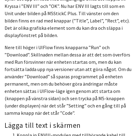
Kryssa i ”ENV III” och ”OK”. Nu har ENV III lagts till som en
Unit under bilden på M5StickC Plus. Till vänster om den
bilden finns en rad med knappar (”Title”, Label”, ”Rect”, etc).
Det är olika grafiska element som du kan dra och släppa i
displayfönstret på bilden.
Nere till höger i UIFlow finns knapparna ”Run” och
”Download”. Skillnaden mellan dessa är att det som överförs
med Run försvinner när enheten startas om, men du kan
fortsätta ladda upp nya versioner utan att göra något. Om du
använder ”Download” så sparas programmet på enheten
permanent, men om du behöver göra ändringar måste
enheten sättas i UIFlow-läge igen genom att starta om
(knappen på vänstra sidan) och sen trycka på M5-knappen
(under displayen) när det står ”Setting” och en gång till på
samma knapp när det står ”Code”.
Lägga till text i skärmen
Koppla in ENVIII-modulen med tillhörande kabel till