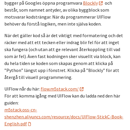
bygger på Googles öppna programvara
Blockly
och
består, som namnet antyder, av olika byggblock som
motsvarar kodsträngar. När du programmerar UIFlow
behöver du förstå logiken, men inte själva koden.
När det gäller kod så är det viktigt med formatering och det
räcker med att ett tecken eller indrag blir fel för att inget
ska fungera (och utan att ge relevant återkoppling till vad
som är fel). Även fast kodningen sker visuellt via block, kan
du hela tiden se koden som skapas genom att klicka på
”Python” längst upp i fönstret. Klicka på ”Blockly” för att
återgå till visuell programmering.
UIFlow når du här:
flow.m5stack.com/
För att komma igång med UIFlow kan du ladda ned den här
guiden:
m5stack.oss-cn-
shenzhen.aliyuncs.com/resource/docs/UIFlow-StickC-Book-
English.pdf