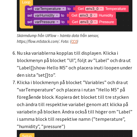
Skärmdump från UIFlow – hämta data från sensor,
https://flow.m5stack.com/.
Foto:
(
CC0
)
Nu ska variablerna kopplas till displayen. Klicka i
blockmenyn på blocket ”UI”, följt av ”Label” och dra ut
”Label[]show-Hello M5” och placera inuti loopen under
den sista ”set[]to”.
Klicka i blockmenyn på blocket ”Variables” och dra ut
”varTemperature” och placera i rutan ”Hello M5” på
föregående block. Kopiera det blocket till tre stycken
och ändra till respektive variabel genom att klicka på
variabeln på blocken. Ändra också till höger om ”Label”
i samma block till respektive namn (”temperature”,
”humidity”, ”pressure”)