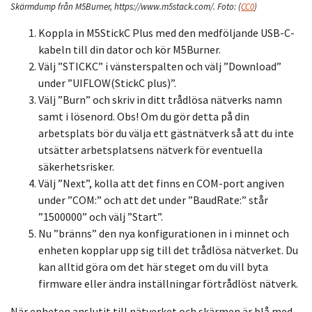
Skärmdump från M5Burner, https://www.m5stack.com/.
Foto:
(
CC0
)
Koppla in M5StickC Plus med den medföljande USB-C-
kabeln till din dator och kör M5Burner.
Välj ”STICKC” i vänsterspalten och välj ”Download”
under ”UIFLOW(StickC plus)”.
Välj ”Burn” och skriv in ditt trådlösa nätverks namn
samt i lösenord. Obs! Om du gör detta på din
arbetsplats bör du välja ett gästnätverk så att du inte
utsätter arbetsplatsens nätverk för eventuella
säkerhetsrisker.
Välj ”Next”, kolla att det finns en COM-port angiven
under ”COM:” och att det under ”BaudRate:” står
”1500000” och välj ”Start”.
Nu ”bränns” den nya konfigurationen in i minnet och
enheten kopplar upp sig till det trådlösa nätverket. Du
kan alltid göra om det här steget om du vill byta
firmware eller ändra inställningar förtrådlöst nätverk.
När enheten anslutit till nätverket och skärmen är blå med