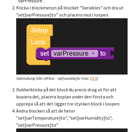
”varPressure”.
Klicka i blockmenyn på blocket ”Variables” och dra ut
”set[varPressure]to” och placera inuti loopen.
Skärmdump från UIFlow – set[variable]to
Foto:
(
CC0
)
Dubbelklicka på det block du precis drog ut för att
kopiera det, placera kopian under den första och
upprepa så att det ligger tre stycken block i loopen.
Ändra blocken så att de heter
”set[varTemperature]to”, ”set[varHumidity]to”,
”set[varPressure]to”