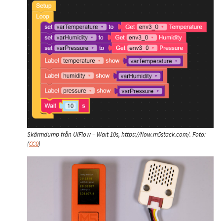
Skärmdump från UIFlow – Wait 10s, https://flow.m5stack.com/.
Foto:
(
CC0
)