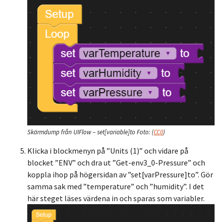
Skärmdump från UIFlow – set[variable]to
Foto:
(
CC0
)
Klicka i blockmenyn på ”Units (1)” och vidare på
blocket ”ENV” och dra ut ”Get-env3_0-Pressure” och
koppla ihop på högersidan av ”set[varPressure]to”. Gör
samma sak med ”temperature” och ”humidity”. I det
här steget läses värdena in och sparas som variabler.