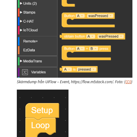
Skärmdump från UIFlow – Event, https://flow.m5stack.com/.
Foto:
(
CC0
)