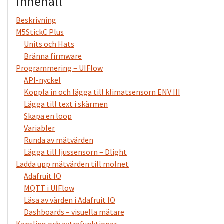
Innehåll
Beskrivning
M5StickC Plus
Units och Hats
Bränna firmware
Programmering – UIFlow
API-nyckel
Koppla in och lägga till klimatsensorn ENV III
Lägga till text i skärmen
Skapa en loop
Variabler
Runda av mätvärden
Lägga till ljussensorn – Dlight
Ladda upp mätvärden till molnet
Adafruit IO
MQTT i UIFlow
Läsa av värden i Adafruit IO
Dashboards – visuella mätare
Kapsling och extrafunktioner