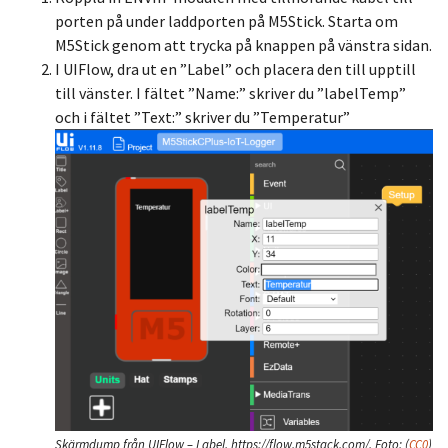
porten på under laddporten på M5Stick. Starta om
M5Stick genom att trycka på knappen på vänstra sidan.
I UIFlow, dra ut en ”Label” och placera den till upptill
till vänster. I fältet ”Name:” skriver du ”labelTemp”
och i fältet ”Text:” skriver du ”Temperatur”
Skärmdump från UIFlow – Label, https://flow.m5stack.com/.
Foto:
(
CC0
)