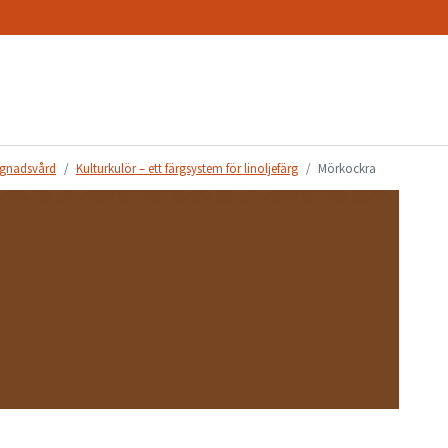
gnadsvård
Kulturkulör – ett färgsystem för linoljefärg
Mörkockra