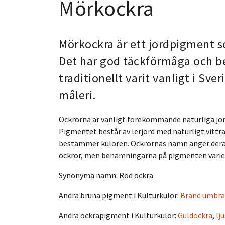
Mörkockra
Mörkockra är ett jordpigment s
Det har god täckförmåga och b
traditionellt varit vanligt i Sver
måleri.
Ockrorna är vanligt förekommande naturliga jor
Pigmentet består av lerjord med naturligt vittr
bestämmer kulören. Ockrornas namn anger deras r
ockror, men benämningarna på pigmenten varier
Synonyma namn: Röd ockra
Andra bruna pigment i Kulturkulör:
Bränd umbra
Andra ockrapigment i Kulturkulör:
Guldockra
,
lj