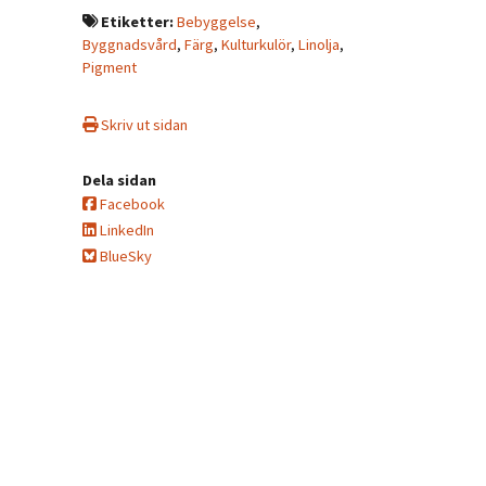
Etiketter:
Bebyggelse
,
Byggnadsvård
,
Färg
,
Kulturkulör
,
Linolja
,
Pigment
Skriv ut sidan
Dela sidan
Facebook
LinkedIn
BlueSky