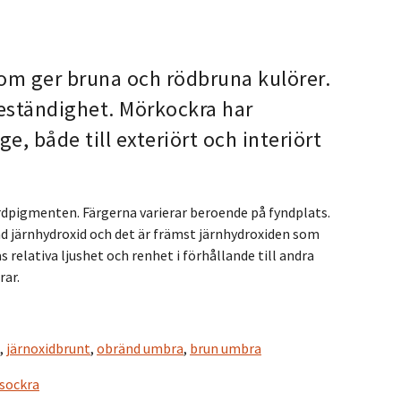
om ger bruna och rödbruna kulörer.
eständighet. Mörkockra har
ige, både till exteriört och interiört
dpigmenten. Färgerna varierar beroende på fyndplats.
ad järnhydroxid och det är främst järnhydroxiden som
elativa ljushet och renhet i förhållande till andra
ar.
,
järnoxidbrunt
,
obränd umbra
,
brun umbra
usockra