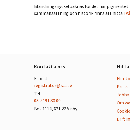
Blandningsnyckel saknas för det här pigmentet
sammansättning och historik finns att hitta i
Vå
Kontakta oss
Hitta
E-post:
Fler k
registrator@raa.se
Press
Tel:
Jobba 
08-5191 80 00
Om we
Box 1114, 621 22 Visby
Cookie
Drifti