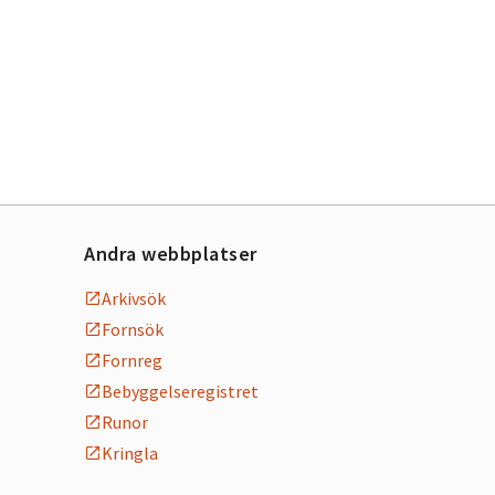
Andra webbplatser
Arkivsök
Fornsök
Fornreg
Bebyggelseregistret
Runor
Kringla