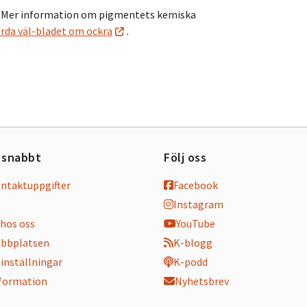
. Mer information om pigmentets kemiska
rda väl-bladet om ockra
.
 snabbt
Följ oss
ontaktuppgifter
Facebook
Instagram
hos oss
YouTube
bbplatsen
K-blogg
inställningar
K-podd
nformation
Nyhetsbrev