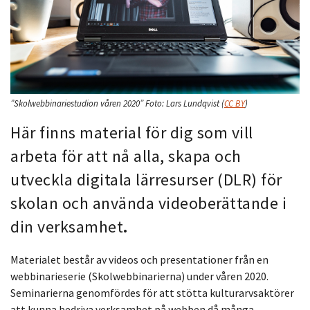
”Skolwebbinariestudion våren 2020”
Foto:
Lars Lundqvist
(
CC BY
)
Här finns material för dig som vill
arbeta för att nå alla, skapa och
utveckla digitala lärresurser (DLR) för
skolan och använda videoberättande i
din verksamhet
.
Materialet består av videos och presentationer från en
webbinarieserie (Skolwebbinarierna) under våren 2020.
Seminarierna genomfördes för att stötta kulturarvsaktörer
att kunna bedriva verksamhet på webben då många