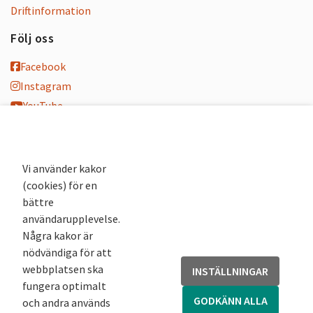
Driftinformation
Följ oss
Facebook
Instagram
YouTube
K-blogg
K-podd
Nyhetsbrev
Vi använder kakor
(cookies) för en
Andra webbplatser
bättre
användarupplevelse.
Arkivsök
Några kakor är
Fornsök
nödvändiga för att
Fornreg
webbplatsen ska
INSTÄLLNINGAR
Bebyggelseregistret
fungera optimalt
Runor
GODKÄNN ALLA
och andra används