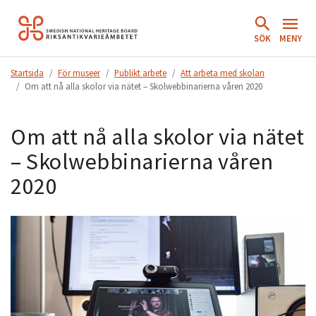
Hoppa
till
SÖK
MENY
innehåll.
Startsida
För museer
Publikt arbete
Att arbeta med skolan
Om att nå alla skolor via nätet – Skolwebbinarierna våren 2020
Om att nå alla skolor via nätet
– Skolwebbinarierna våren
2020