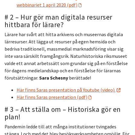
webbinariet 1 april 2020 (pdf)
# 2 – Hur gör man digitala resurser
hittbara för lärare?
Lärare har svårt att hitta arkivens och museernas digitala
lärresurser. Att lägga ut resurser på egen hemsida och
bedriva traditionell, massmedial marknadsföring visar sig
inte vara särskilt framgångsrik. Naturhistoriska riksmuseet
valde ett annat arbetssätt som grundar sig på en förståelse
för dagens medielandskap och en förståelse för lärarnas
förutsättningar.
Sara Schesny
berättade!
Här finns Saras presentation på Youtube (video).
Här finns Saras presentation (pdf)
# 3 – Att ställa om – Historiska gör en
plan!
Pandemin ledde till att många institutioner tvingades
stänga. I och med det blev besöksverksamheten omöjlig. För