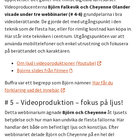
Videoproducenterna
Björn Falkevik och Cheyenne Olander
visade under tre webbinarier (# 4-6)
grundpelarna i bra
videoberättande. De gjorde det med utgångspunkt i den
teknik som de flesta har, eller för rimlig kostnad kan köpa in.
Här står inte tekniken i centrum. Utgångspunkten var att
använda mobiltelefoner och enkel utrustning och fokusera
på berättandet och karaktären.
Om ljud i videoproduktioner (Youtube)
Björns slides från filmen
Buffra var ett begrepp som Björn nämner.
Här får du
förklaring vad det innebär.
# 5 – Videoproduktion – fokus på ljus!
Detta webbinarium ägnade
Björn och Cheyenne
åt ljusets
betydelse och hur man kan undvika de flesta fällorna. Här
handlar det både om befintligt ljus och konstljus. Efter
webbinariet delade Björn och Cheyenne på en hel del