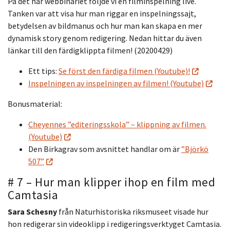
På det här webbinariet följde vi en filminspelning live.
Tanken var att visa hur man riggar en inspelningssajt,
betydelsen av bildmanus och hur man kan skapa en mer
dynamisk story genom redigering. Nedan hittar du även
länkar till den färdigklippta filmen! (20200429)
Ett tips:
Se först den färdiga filmen (Youtube)!
Inspelningen av inspelningen av filmen! (Youtube)
Bonusmaterial:
Cheyennes ”editeringsskola” – klippning av filmen.
(Youtube)
Den Birkagrav som avsnittet handlar om är
”Björkö
507”
# 7 – Hur man klipper ihop en film med
Camtasia
Sara Schesny
från Naturhistoriska riksmuseet visade hur
hon redigerar sin videoklipp i redigeringsverktyget Camtasia.