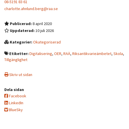
08-5191 83 61
charlotte.ahnlund.berg@raa.se
Publicerad:
8 april 2020
Uppdaterad:
10 juli 2026
Kategorier:
Okategoriserad
Etiketter:
Digitalisering
,
OER
,
RAÄ
,
Riksantikvarieämbetet
,
Skola
,
Tillgänglighet
Skriv ut sidan
Dela sidan
Facebook
LinkedIn
BlueSky