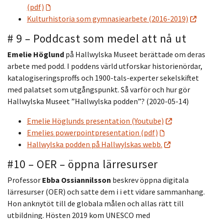
(pdf)
Kulturhistoria som gymnasiearbete (2016-2019)
# 9 – Poddcast som medel att nå ut
Emelie Höglund
på Hallwylska Museet berättade om deras
arbete med podd. I poddens värld utforskar historienördar,
katalogiseringsproffs och 1900-tals-experter sekelskiftet
med palatset som utgångspunkt. Så varför och hur gör
Hallwylska Museet ”Hallwylska podden”? (2020-05-14)
Emelie Höglunds presentation (Youtube)
Emelies powerpointpresentation (pdf)
Hallwylska podden på Hallwylskas webb.
#10 – OER – öppna lärresurser
Professor
Ebba Ossiannilsson
beskrev öppna digitala
lärresurser (OER) och satte dem i i ett vidare sammanhang.
Hon anknytöt till de globala målen och allas rätt till
utbildning. Hösten 2019 kom UNESCO med